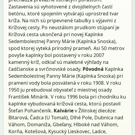
Zastavenia sú vyhotovené z dvojdielnych častí
betónu, ktoré spojením vytvárajú uprostred tvar
kríža. Na nich sú pripevnené tabuľky s výjavmi z
Krížovej cesty. Po neustálom prudkom stúpaní je
Krížová cesta ukončená pri novej Kaplnke
Sedembolestnej Panny Márie (Kaplnka Snoska),
spod ktorej vyteká prírodný prameň. Asi 50 metrov
povyše kaplnky bol postavený v roku 2007
kamenný kríž, odkiaľ sú malebné výhľady na
čadčianske a svrčinovské osady.
Pôvodná
Kaplnka
Sedembolestnej Panny Márie (Kaplnka Snoska) pri
prameni vody bola posvätená v roku 1908. V roku
1950 ju prebudoval obyvateľ z miestnej osady
František Minárik. V roku 1996 bola pri chodníku ku
kaplnke vybudovaná krížová cesta, ktorú postavil
Štefan Pohančeník.
Kalvárie
v Žilinskej diecéze:
Bitarová, Čadca (U Tomali), Dlhé Pole, Dubnica nad
Váhom, Domaniža, Gbeľany, Hlboké nad Váhom,
Korňa, Kotešová, Kysucký Lieskovec, Ladce,