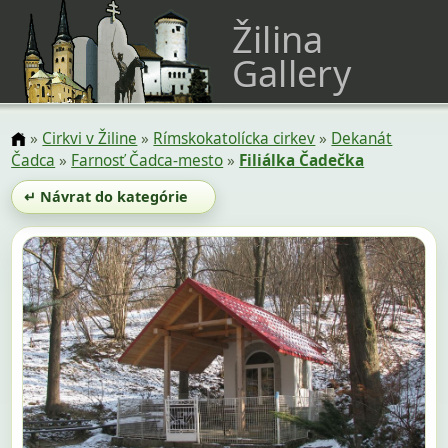
Žilina
Gallery
»
Cirkvi v Žiline
»
Rímskokatolícka cirkev
»
Dekanát
Čadca
»
Farnosť Čadca-mesto
»
Filiálka Čadečka
↵ Návrat do kategórie