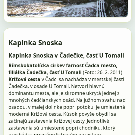
Kaplnka Snoska
Kaplnka Snoska v Čadečke, časť U Tomali
Rímskokatolícka cirkev farnosť Čadca-mesto,
filiálka Čadečka, časť U Tomali
(Foto: 26. 2. 2011)
Krížová cesta
v Čadci sa nachádza v mestskej časti
Čadečka, v osade U Tomali. Netvorí hlavnú
dominantu mesta, ale je skromne ukrytá jednej z
mnohých čadčianskych osád. Na južnom svahu nad
osadou, v malej dolinke popri potoku, je umiestená
moderná Krížová cesta. Kúsok povyše obydlí sa
začínajú zastavenia Krížovej cesty. Jednotlivé
zastavenia sú umiestené popri chodníku, ktorý
prechádza prevažne listnatým porastom.