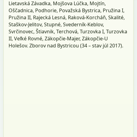
Lietavská Závadka, Mojšova Lúčka, Mojtín,
Oščadnica, Podhorie, Považská Bystrica, Pružina I,
Pružina II, Rajecká Lesná, Raková-Korcháň, Skalité,
Staškov-Jelitov, Stupné, Svederník-Keblov,
Svrčinovec, Štiavnik, Terchová, Turzovka I, Turzovka
II, Veľké Rovné, Zákopčie-Majer, Zákopčie-U
Holešov. Zborov nad Bystricou (34 – stav júl 2017).