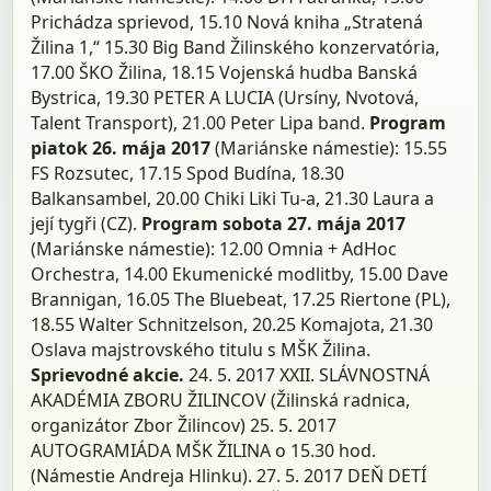
Prichádza sprievod, 15.10 Nová kniha „Stratená
Žilina 1,“ 15.30 Big Band Žilinského konzervatória,
17.00 ŠKO Žilina, 18.15 Vojenská hudba Banská
Bystrica, 19.30 PETER A LUCIA (Ursíny, Nvotová,
Talent Transport), 21.00 Peter Lipa band.
Program
piatok 26. mája 2017
(Mariánske námestie): 15.55
FS Rozsutec, 17.15 Spod Budína, 18.30
Balkansambel, 20.00 Chiki Liki Tu-a, 21.30 Laura a
její tygři (CZ).
Program sobota 27. mája 2017
(Mariánske námestie): 12.00 Omnia + AdHoc
Orchestra, 14.00 Ekumenické modlitby, 15.00 Dave
Brannigan, 16.05 The Bluebeat, 17.25 Riertone (PL),
18.55 Walter Schnitzelson, 20.25 Komajota, 21.30
Oslava majstrovského titulu s MŠK Žilina.
Sprievodné akcie.
24. 5. 2017 XXII. SLÁVNOSTNÁ
AKADÉMIA ZBORU ŽILINCOV (Žilinská radnica,
organizátor Zbor Žilincov) 25. 5. 2017
AUTOGRAMIÁDA MŠK ŽILINA o 15.30 hod.
(Námestie Andreja Hlinku). 27. 5. 2017 DEŇ DETÍ