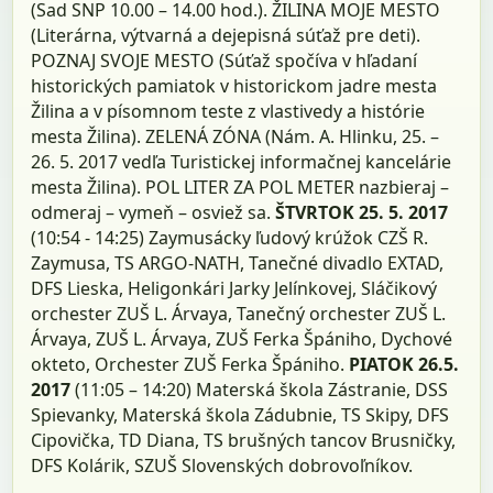
(Sad SNP 10.00 – 14.00 hod.). ŽILINA MOJE MESTO
(Literárna, výtvarná a dejepisná súťaž pre deti).
POZNAJ SVOJE MESTO (Súťaž spočíva v hľadaní
historických pamiatok v historickom jadre mesta
Žilina a v písomnom teste z vlastivedy a histórie
mesta Žilina). ZELENÁ ZÓNA (Nám. A. Hlinku, 25. –
26. 5. 2017 vedľa Turistickej informačnej kancelárie
mesta Žilina). POL LITER ZA POL METER nazbieraj –
odmeraj – vymeň – osviež sa.
ŠTVRTOK 25. 5. 2017
(10:54 - 14:25) Zaymusácky ľudový krúžok CZŠ R.
Zaymusa, TS ARGO-NATH, Tanečné divadlo EXTAD,
DFS Lieska, Heligonkári Jarky Jelínkovej, Sláčikový
orchester ZUŠ L. Árvaya, Tanečný orchester ZUŠ L.
Árvaya, ZUŠ L. Árvaya, ZUŠ Ferka Špániho, Dychové
okteto, Orchester ZUŠ Ferka Špániho.
PIATOK 26.5.
2017
(11:05 – 14:20) Materská škola Zástranie, DSS
Spievanky, Materská škola Zádubnie, TS Skipy, DFS
Cipovička, TD Diana, TS brušných tancov Brusničky,
DFS Kolárik, SZUŠ Slovenských dobrovoľníkov.