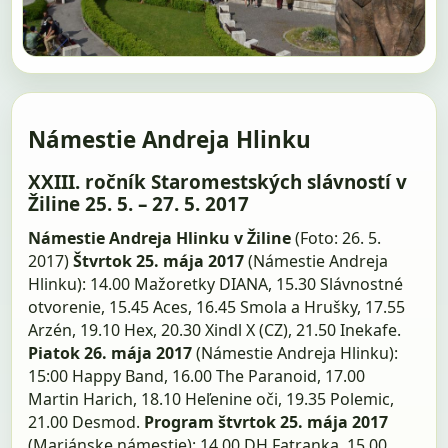
Námestie Andreja Hlinku
XXIII. ročník Staromestských slávností v
Žiline 25. 5. – 27. 5. 2017
Námestie Andreja Hlinku v Žiline
(Foto: 26. 5.
2017)
Štvrtok 25. mája 2017
(Námestie Andreja
Hlinku): 14.00 Mažoretky DIANA, 15.30 Slávnostné
otvorenie, 15.45 Aces, 16.45 Smola a Hrušky, 17.55
Arzén, 19.10 Hex, 20.30 Xindl X (CZ), 21.50 Inekafe.
Piatok 26. mája 2017
(Námestie Andreja Hlinku):
15:00 Happy Band, 16.00 The Paranoid, 17.00
Martin Harich, 18.10 Heľenine oči, 19.35 Polemic,
21.00 Desmod.
Program štvrtok 25. mája 2017
(Mariánske námestie): 14.00 DH Fatranka, 15.00