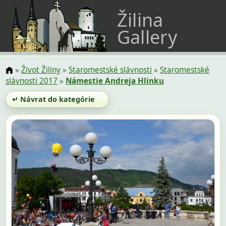
Žilina
Gallery
»
Život Žiliny
»
Staromestské slávnosti
»
Staromestské
slávnosti 2017
»
Námestie Andreja Hlinku
↵ Návrat do kategórie