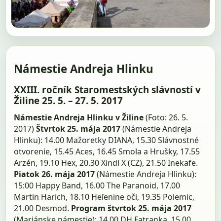
Námestie Andreja Hlinku
XXIII. ročník Staromestských slávností v
Žiline 25. 5. – 27. 5. 2017
Námestie Andreja Hlinku v Žiline
(Foto: 26. 5.
2017)
Štvrtok 25. mája 2017
(Námestie Andreja
Hlinku): 14.00 Mažoretky DIANA, 15.30 Slávnostné
otvorenie, 15.45 Aces, 16.45 Smola a Hrušky, 17.55
Arzén, 19.10 Hex, 20.30 Xindl X (CZ), 21.50 Inekafe.
Piatok 26. mája 2017
(Námestie Andreja Hlinku):
15:00 Happy Band, 16.00 The Paranoid, 17.00
Martin Harich, 18.10 Heľenine oči, 19.35 Polemic,
21.00 Desmod.
Program štvrtok 25. mája 2017
(Mariánske námestie): 14.00 DH Fatranka, 15.00