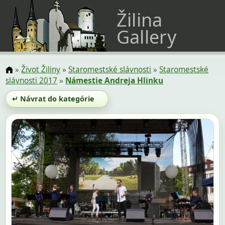
Žilina
Gallery
»
Život Žiliny
»
Staromestské slávnosti
»
Staromestské
slávnosti 2017
»
Námestie Andreja Hlinku
↵ Návrat do kategórie