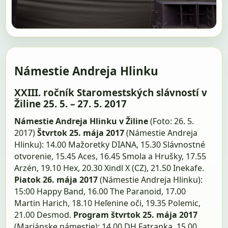
Námestie Andreja Hlinku
XXIII. ročník Staromestských slávností v
Žiline 25. 5. – 27. 5. 2017
Námestie Andreja Hlinku v Žiline
(Foto: 26. 5.
2017)
Štvrtok 25. mája 2017
(Námestie Andreja
Hlinku): 14.00 Mažoretky DIANA, 15.30 Slávnostné
otvorenie, 15.45 Aces, 16.45 Smola a Hrušky, 17.55
Arzén, 19.10 Hex, 20.30 Xindl X (CZ), 21.50 Inekafe.
Piatok 26. mája 2017
(Námestie Andreja Hlinku):
15:00 Happy Band, 16.00 The Paranoid, 17.00
Martin Harich, 18.10 Heľenine oči, 19.35 Polemic,
21.00 Desmod.
Program štvrtok 25. mája 2017
(Mariánske námestie): 14.00 DH Fatranka, 15.00