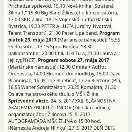
Prichádza sprievod, 15.10 Nová kniha „Stratená
Žilina 1,“ 15.30 Big Band Žilinského konzervatória,
17.00 ŠKO Žilina, 18.15 Vojenská hudba Banská
Bystrica, 19.30 PETER A LUCIA (Ursíny, Nvotová,
Talent Transport), 21.00 Peter Lipa band.
Program
piatok 26. mája 2017
(Mariánske námestie): 15.55
FS Rozsutec, 17.15 Spod Budína, 18.30
Balkansambel, 20.00 Chiki Liki Tu-a, 21.30 Laura a
její tygři (CZ).
Program sobota 27. mája 2017
(Mariánske námestie): 12.00 Omnia + AdHoc
Orchestra, 14.00 Ekumenické modlitby, 15.00 Dave
Brannigan, 16.05 The Bluebeat, 17.25 Riertone (PL),
18.55 Walter Schnitzelson, 20.25 Komajota, 21.30
Oslava majstrovského titulu s MŠK Žilina.
Sprievodné akcie.
24. 5. 2017 XXII. SLÁVNOSTNÁ
AKADÉMIA ZBORU ŽILINCOV (Žilinská radnica,
organizátor Zbor Žilincov) 25. 5. 2017
AUTOGRAMIÁDA MŠK ŽILINA o 15.30 hod.
(Námestie Andreja Hlinku). 27. 5. 2017 DEŇ DETÍ