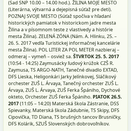
(Sad SNP 10.00 – 14.00 hod.). ŽILINA MOJE MESTO
(Literárna, výtvarná a dejepisná súťaž pre deti).
POZNAJ SVOJE MESTO (Súťaž spočíva v hľadaní
historických pamiatok v historickom jadre mesta
Žilina a v písomnom teste z vlastivedy a histórie
mesta Žilina). ZELENÁ ZÓNA (Nám. A. Hlinku, 25. –
26. 5. 2017 vedľa Turistickej informačnej kancelárie
mesta Žilina). POL LITER ZA POL METER nazbieraj –
odmeraj – vymeň – osviež sa.
ŠTVRTOK 25. 5. 2017
(10:54 - 14:25) Zaymusácky ľudový krúžok CZŠ R.
Zaymusa, TS ARGO-NATH, Tanečné divadlo EXTAD,
DFS Lieska, Heligonkári Jarky Jelínkovej, Sláčikový
orchester ZUŠ L. Árvaya, Tanečný orchester ZUŠ L.
Árvaya, ZUŠ L. Árvaya, ZUŠ Ferka Špániho, Dychové
okteto, Orchester ZUŠ Ferka Špániho.
PIATOK 26.5.
2017
(11:05 – 14:20) Materská škola Zástranie, DSS
Spievanky, Materská škola Zádubnie, TS Skipy, DFS
Cipovička, TD Diana, TS brušných tancov Brusničky,
DFS Kolárik, SZUŠ Slovenských dobrovoľníkov.