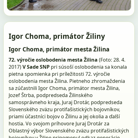
Igor Choma, primátor Žiliny
Igor Choma, primátor mesta Žilina
72. výročie oslobodenia mesta Žilina
(Foto: 28. 4.
2017)
V Sade SNP
pri súsoší oslobodenia sa konala
pietna spomienka pri príležitosti 72. výročie
oslobodenia mesta Žilina. Pietneho zhromaždenia
sa zúčastnili Igor Choma, primátor mesta Žilina,
Jozef Štrba, podpredseda Žilinského
samosprávneho kraja, Juraj Drotár, podpredseda
Slovenského zväzu protifašistických bojovníkov,
priami účastníci bojov o Žilinu a jej okolia a ďalší
hostia. Vo svojom príhovore Juraj Drotár za
Oblastný výbor Slovenského zväzu protifašistických
bojovníkov v Žiline pripomenul odkaz generácie,