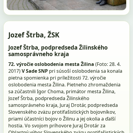
Jozef Štrba, ŽSK
Jozef Štrba, podpredseda Žilinského
samosprávneho kraja
72. výročie oslobodenia mesta Žilina
(Foto: 28. 4.
2017)
V Sade SNP
pri súsoší oslobodenia sa konala
pietna spomienka pri príležitosti 72. výročie
oslobodenia mesta Žilina. Pietneho zhromaždenia
sa zúčastnili Igor Choma, primátor mesta Žilina,
Jozef Štrba, podpredseda Žilinského
samosprávneho kraja, Juraj Drotár, podpredseda
Slovenského zväzu protifašistických bojovníkov,
priami účastníci bojov o Žilinu a jej okolia a ďalší
hostia. Vo svojom príhovore Juraj Drotár za
Oblastný výbor Slovenského zväzu protifašistických