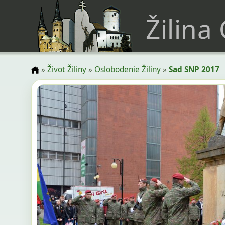
Žilina
»
Život Žiliny
»
Oslobodenie Žiliny
»
Sad SNP 2017