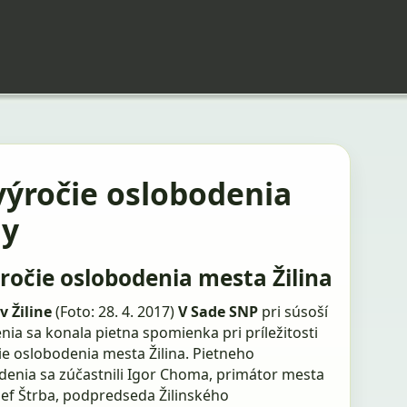
výročie oslobodenia
ny
ýročie oslobodenia mesta Žilina
v Žiline
(Foto: 28. 4. 2017)
V Sade SNP
pri súsoší
ia sa konala pietna spomienka pri príležitosti
ie oslobodenia mesta Žilina. Pietneho
enia sa zúčastnili Igor Choma, primátor mesta
ozef Štrba, podpredseda Žilinského