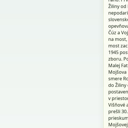
Žiliny od
nepodaril
slovensk
opevňovac
Čúz a Vo
na most,
most zac
1945 post
zboru. P
Malej Fat
Mojšova L
smere Ros
do Žiliny
postaven
v priesto
Višňové a
prešli 30
prieskum
Mojšovej 