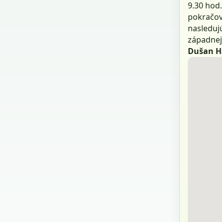
9.30 hod.
pokračova
nasleduj
západnej
Dušan Ha