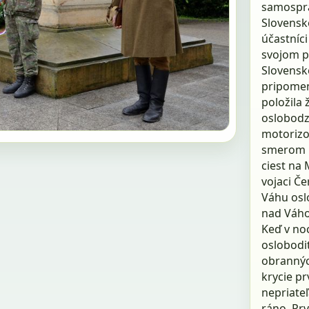
samosprá
Slovenské
účastníci 
svojom p
Slovenské
pripomen
položila 
oslobodz
motorizo
smerom k
ciest na
vojaci Č
Váhu osl
nad Váhom
Keď v noc
oslobodite
obrannýc
krycie p
nepriateľ
ráno. Pr