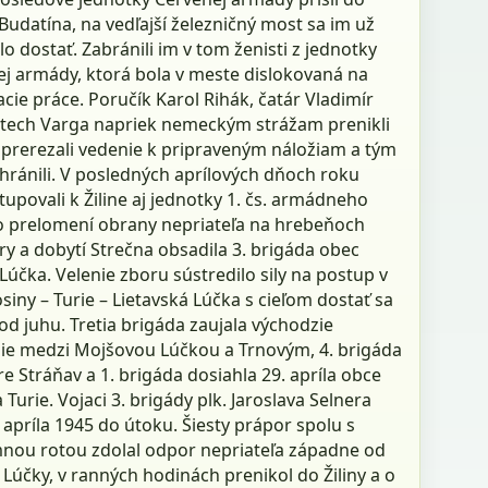
 Budatína, na vedľajší železničný most sa im už
o dostať. Zabránili im v tom ženisti z jednotky
ej armády, ktorá bola v meste dislokovaná na
ie práce. Poručík Karol Rihák, čatár Vladimír
jtech Varga napriek nemeckým strážam prenikli
 prerezali vedenie k pripraveným náložiam a tým
hránili. V posledných aprílových dňoch roku
upovali k Žiline aj jednotky 1. čs. armádneho
o prelomení obrany nepriateľa na hrebeňoch
ry a dobytí Strečna obsadila 3. brigáda obec
účka. Velenie zboru sústredilo sily na postup v
iny – Turie – Lietavská Lúčka s cieľom dostať sa
 od juhu. Tretia brigáda zaujala východzie
ie medzi Mojšovou Lúčkou a Trnovým, 4. brigáda
re Stráňav a 1. brigáda dosiahla 29. apríla obce
 Turie. Vojaci 3. brigády plk. Jaroslava Selnera
. apríla 1945 do útoku. Šiesty prápor spolu s
nou rotou zdolal odpor nepriateľa západne od
Lúčky, v ranných hodinách prenikol do Žiliny a o