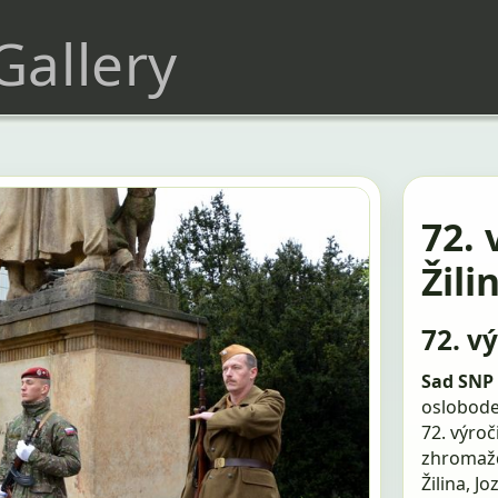
 Gallery
72. 
Žili
72. v
Sad SNP 
osloboden
72. výroč
zhromažd
Žilina, J