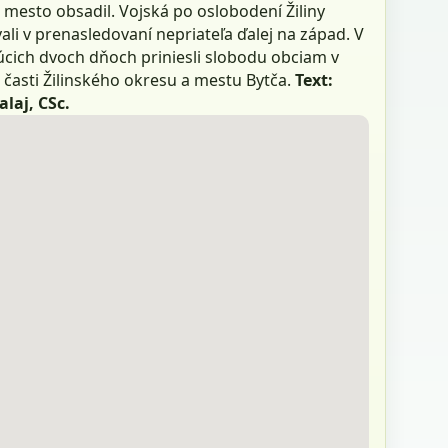
 mesto obsadil. Vojská po oslobodení Žiliny
li v prenasledovaní nepriateľa ďalej na západ. V
úcich dvoch dňoch priniesli slobodu obciam v
 časti Žilinského okresu a mestu Bytča.
Text:
laj, CSc.