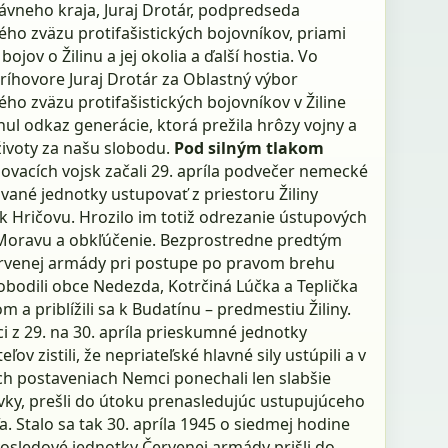
vneho kraja, Juraj Drotár, podpredseda
ho zväzu protifašistických bojovníkov, priami
bojov o Žilinu a jej okolia a ďalší hostia. Vo
ríhovore Juraj Drotár za Oblastný výbor
ho zväzu protifašistických bojovníkov v Žiline
ul odkaz generácie, ktorá prežila hrôzy vojny a
životy za našu slobodu.
Pod silným tlakom
ovacích vojsk začali 29. apríla podvečer nemecké
vané jednotky ustupovať z priestoru Žiliny
 Hričovu. Hrozilo im totiž odrezanie ústupových
 Moravu a obkľúčenie. Bezprostredne predtým
ervenej armády pri postupe po pravom brehu
obodili obce Nedezda, Kotrčiná Lúčka a Teplička
 a priblížili sa k Budatínu – predmestiu Žiliny.
i z 29. na 30. apríla prieskumné jednotky
ľov zistili, že nepriateľské hlavné sily ustúpili a v
h postaveniach Nemci ponechali len slabšie
rvky, prešli do útoku prenasledujúc ustupujúceho
a. Stalo sa tak 30. apríla 1945 o siedmej hodine
vosledové jednotky Červenej armády prišli do