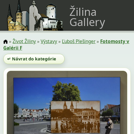
Žilina
Gallery
»
Život Žiliny
»
Výstavy
»
Ľuboš Plešinger
»
Fotomosty v
Galérii F
↵ Návrat do kategórie