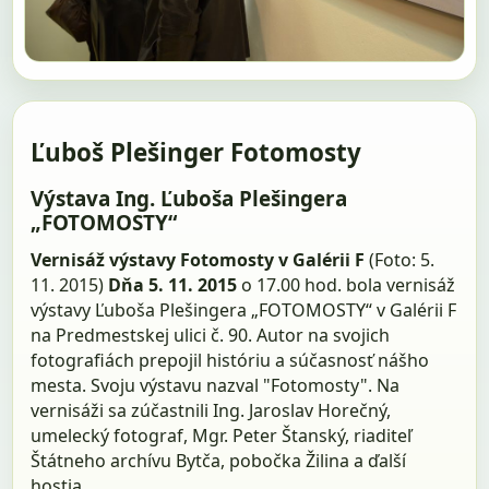
Ľuboš Plešinger Fotomosty
Výstava Ing. Ľuboša Plešingera
„FOTOMOSTY“
Vernisáž výstavy Fotomosty v Galérii F
(Foto: 5.
11. 2015)
Dňa 5. 11. 2015
o 17.00 hod. bola vernisáž
výstavy Ľuboša Plešingera „FOTOMOSTY“ v Galérii F
na Predmestskej ulici č. 90. Autor na svojich
fotografiách prepojil históriu a súčasnosť nášho
mesta. Svoju výstavu nazval "Fotomosty". Na
vernisáži sa zúčastnili Ing. Jaroslav Horečný,
umelecký fotograf, Mgr. Peter Štanský, riaditeľ
Štátneho archívu Bytča, pobočka Žilina a ďalší
hostia.