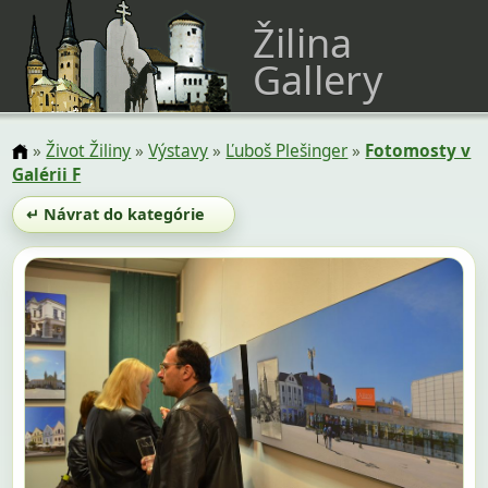
Žilina
Gallery
»
Život Žiliny
»
Výstavy
»
Ľuboš Plešinger
»
Fotomosty v
Galérii F
↵ Návrat do kategórie