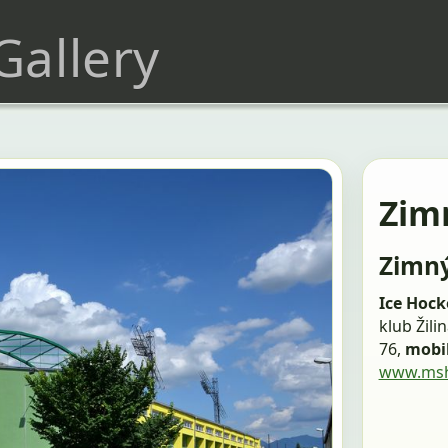
 Gallery
Zimn
Zimný
Ice Hoc
klub Žilin
76,
mobi
www.mshk