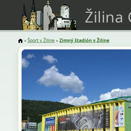
Žilina
»
Šport v Žiline
»
Zimný štadión v Žiline