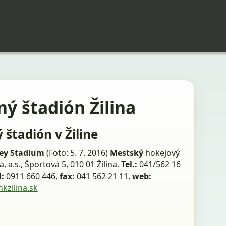
ý štadión Žilina
 štadión v Žiline
key Stadium
(Foto: 5. 7. 2016)
Mestský
hokejový
a, a.s., Športová 5, 010 01 Žilina.
Tel.:
041/562 16
l:
0911 660 446,
fax:
041 562 21 11,
web:
zilina.sk