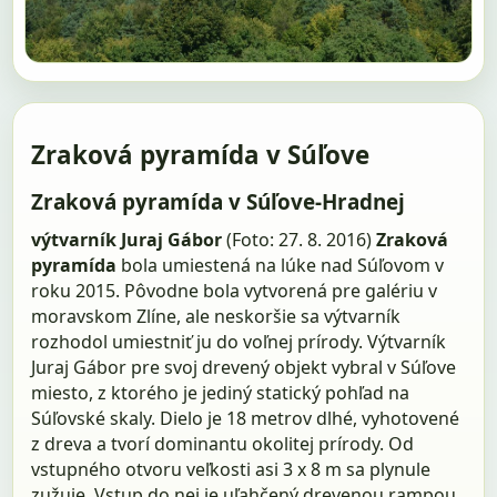
Zraková pyramída v Súľove
Zraková pyramída v Súľove-Hradnej
výtvarník Juraj Gábor
(Foto: 27. 8. 2016)
Zraková
pyramída
bola umiestená na lúke nad Súľovom v
roku 2015. Pôvodne bola vytvorená pre galériu v
moravskom Zlíne, ale neskoršie sa výtvarník
rozhodol umiestniť ju do voľnej prírody. Výtvarník
Juraj Gábor pre svoj drevený objekt vybral v Súľove
miesto, z ktorého je jediný statický pohľad na
Súľovské skaly. Dielo je 18 metrov dlhé, vyhotovené
z dreva a tvorí dominantu okolitej prírody. Od
vstupného otvoru veľkosti asi 3 x 8 m sa plynule
zužuje. Vstup do nej je uľahčený drevenou rampou