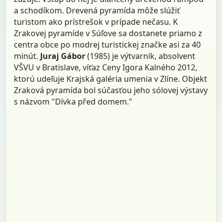
a schodíkom. Drevená pyramída môže slúžiť
turistom ako prístrešok v prípade nečasu. K
Zrakovej pyramíde v Súľove sa dostanete priamo z
centra obce po modrej turistickej značke asi za 40
minút.
Juraj Gábor
(1985) je výtvarník, absolvent
VŠVU v Bratislave, víťaz Ceny Igora Kalného 2012,
ktorú udeľuje Krajská galéria umenia v Zlíne. Objekt
Zraková pyramída bol súčasťou jeho sólovej výstavy
s názvom "Dívka před domem."