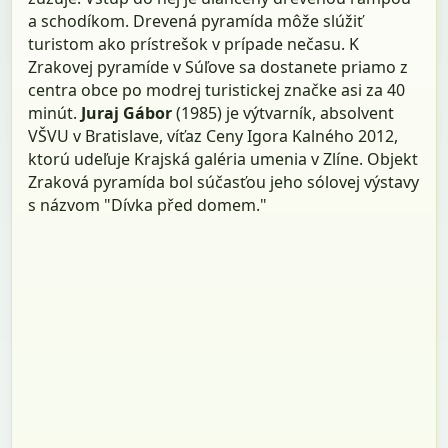
a schodíkom. Drevená pyramída môže slúžiť
turistom ako prístrešok v prípade nečasu. K
Zrakovej pyramíde v Súľove sa dostanete priamo z
centra obce po modrej turistickej značke asi za 40
minút.
Juraj Gábor
(1985) je výtvarník, absolvent
VŠVU v Bratislave, víťaz Ceny Igora Kalného 2012,
ktorú udeľuje Krajská galéria umenia v Zlíne. Objekt
Zraková pyramída bol súčasťou jeho sólovej výstavy
s názvom "Dívka před domem."