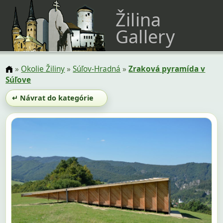
Žilina
Gallery
»
Okolie Žiliny
»
Súľov-Hradná
»
Zraková pyramída v
Súľove
↵ Návrat do kategórie