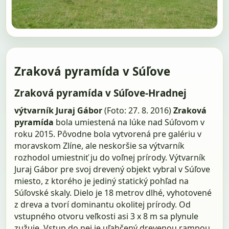
Zraková pyramída v Súľove
Zraková pyramída v Súľove-Hradnej
výtvarník Juraj Gábor
(Foto: 27. 8. 2016)
Zraková
pyramída
bola umiestená na lúke nad Súľovom v
roku 2015. Pôvodne bola vytvorená pre galériu v
moravskom Zlíne, ale neskoršie sa výtvarník
rozhodol umiestniť ju do voľnej prírody. Výtvarník
Juraj Gábor pre svoj drevený objekt vybral v Súľove
miesto, z ktorého je jediný statický pohľad na
Súľovské skaly. Dielo je 18 metrov dlhé, vyhotovené
z dreva a tvorí dominantu okolitej prírody. Od
vstupného otvoru veľkosti asi 3 x 8 m sa plynule
zužuje. Vstup do nej je uľahčený drevenou rampou