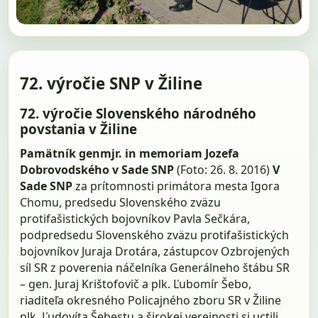
72. výročie SNP v Žiline
72. výročie Slovenského národného
povstania v Žiline
Pamätník genmjr. in memoriam Jozefa
Dobrovodského v Sade SNP
(Foto: 26. 8. 2016)
V
Sade SNP
za prítomnosti primátora mesta Igora
Chomu, predsedu Slovenského zväzu
protifašistických bojovníkov Pavla Sečkára,
podpredsedu Slovenského zväzu protifašistických
bojovníkov Juraja Drotára, zástupcov Ozbrojených
síl SR z poverenia náčelníka Generálneho štábu SR
– gen. Juraj Krištofovič a plk. Ľubomír Šebo,
riaditeľa okresného Policajného zboru SR v Žiline
plk. Ľudovíta Šebestu a širokej verejnosti si uctili