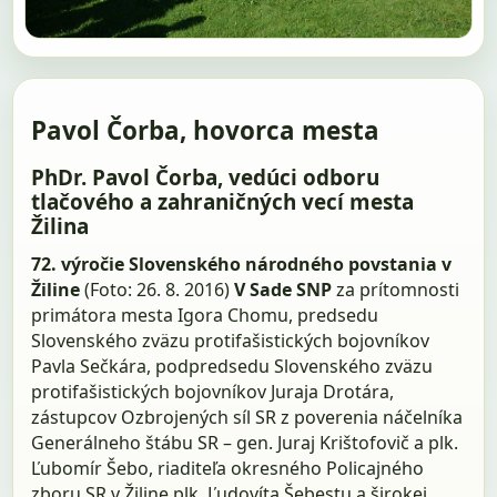
Pavol Čorba, hovorca mesta
PhDr. Pavol Čorba, vedúci odboru
tlačového a zahraničných vecí mesta
Žilina
72. výročie Slovenského národného povstania v
Žiline
(Foto: 26. 8. 2016)
V Sade SNP
za prítomnosti
primátora mesta Igora Chomu, predsedu
Slovenského zväzu protifašistických bojovníkov
Pavla Sečkára, podpredsedu Slovenského zväzu
protifašistických bojovníkov Juraja Drotára,
zástupcov Ozbrojených síl SR z poverenia náčelníka
Generálneho štábu SR – gen. Juraj Krištofovič a plk.
Ľubomír Šebo, riaditeľa okresného Policajného
zboru SR v Žiline plk. Ľudovíta Šebestu a širokej