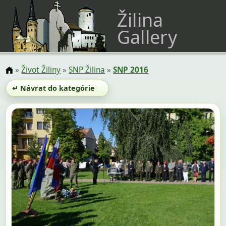
Žilina
Gallery
»
Život Žiliny
»
SNP Žilina
»
SNP 2016
↵ Návrat do kategórie