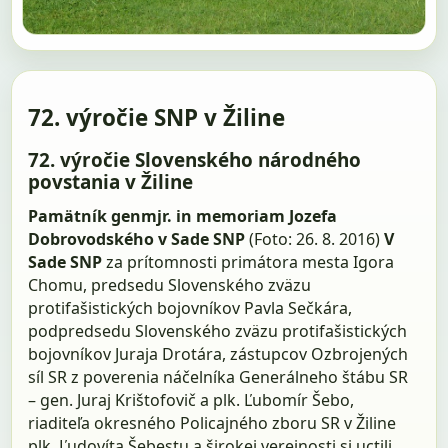
72. výročie SNP v Žiline
72. výročie Slovenského národného
povstania v Žiline
Pamätník genmjr. in memoriam Jozefa
Dobrovodského v Sade SNP
(Foto: 26. 8. 2016)
V
Sade SNP
za prítomnosti primátora mesta Igora
Chomu, predsedu Slovenského zväzu
protifašistických bojovníkov Pavla Sečkára,
podpredsedu Slovenského zväzu protifašistických
bojovníkov Juraja Drotára, zástupcov Ozbrojených
síl SR z poverenia náčelníka Generálneho štábu SR
– gen. Juraj Krištofovič a plk. Ľubomír Šebo,
riaditeľa okresného Policajného zboru SR v Žiline
plk. Ľudovíta Šebestu a širokej verejnosti si uctili