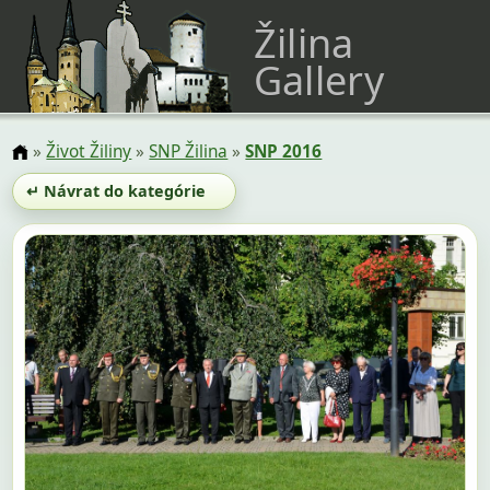
Žilina
Gallery
»
Život Žiliny
»
SNP Žilina
»
SNP 2016
↵ Návrat do kategórie