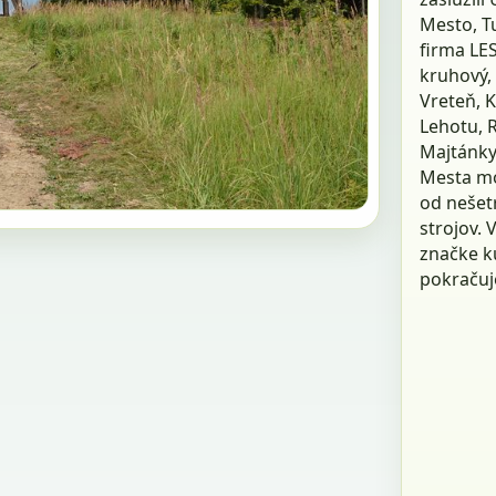
Mesto, T
firma LES
kruhový, 
Vreteň, K
Lehotu, 
Majtánky
Mesta mod
od nešet
strojov. 
značke k
pokračuj