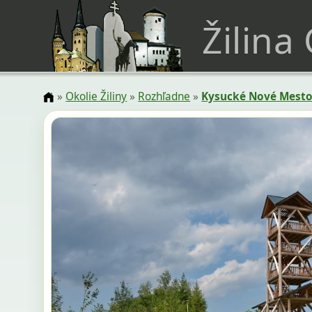
Žilina
»
Okolie Žiliny
»
Rozhľadne
»
Kysucké Nové Mest