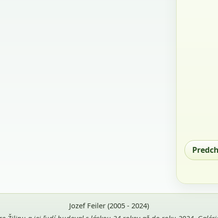
Predc
Jozef Feiler (2005 - 2024)
pre Žilinu a jej ľudí budoval s láskou 24 rokov až do roku 2024. Galé