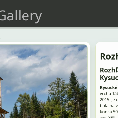
 Gallery
o
Roz
Rozhľ
Kysu
Kysucké
vrchu Tá
2015. Je 
bola na 
konca 50
zaslúžil