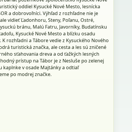
uristický oddiel Kysucké Nové Mesto, lesnícka
OR a dobrovoľníci. Výhľad z rozhľadne nie je
ale vidieť Ľadonhoru, Steny, Poľanu, Ostré,
ysuckú bránu, Malú Fatru, Javorníky, Budatínsku
Radoľu, Kysucké Nové Mesto a blízku osadu
. K rozhľadni a Tábore vedie z Kysuckého Nového
rá turistická značka, ale cesta a les sú zničené
rného sťahovania dreva a od ťažkých lesných
Vhodný prístup na Tábor je z Nesluše po zelenej
u kaplnke v osade Majtánky a odtiaľ
eme po modrej značke.