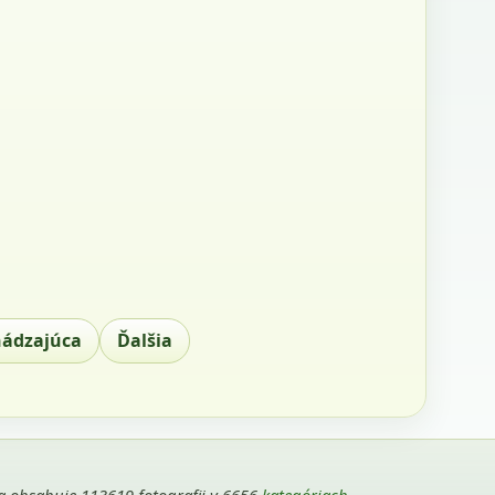
hádzajúca
Ďalšia
ria obsahuje 113619 fotografii v 6656
kategóriach
.