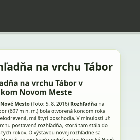
hľadňa na vrchu Tábor
adňa na vrchu Tábor v
ckom Novom Meste
 Nové Mesto
(Foto: 5. 8. 2016)
Rozhľadňa
na
bor (697 m n. m.) bola otvorená koncom roka
celodrevená, má štyri poschodia. V minulosti už
vrchu postavená rozhľadňa, ktorá tam stála do
-tych rokov. O výstavbu novej rozhľadne sa
i Urbariát pozemkové spoločenstvo Kysucké Nové