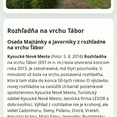
Rozhľadňa na vrchu Tábor
Osada Majtánky a Javorníky z rozhľadne
na vrchu Tábor
Kysucké Nové Mesto
(Foto: 5. 8. 2016)
Rozhľadňa
na vrchu Tábor (697 m n. m.) bola otvorená koncom
roka 2015. Je celodrevená, má štyri poschodia. V
minulosti už bola na vrchu postavená rozhľadňa,
ktorá tam stála do konca 50-tych rokov. O výstavbu
novej rozhľadne sa zaslúžili Urbariát pozemkové
spoločenstvo Kysucké Nové Mesto, Turistický
oddiel Kysucké Nové Mesto, lesnícka firma LESOR a
dobrovoľníci. Výhľad z rozhľadne nie je kruhový, ale
vidieť Ľadonhoru, Steny, Poľanu, Ostré, Vreteň,
Kysuckú bránu, Malú Fatru, Javorníky, Budatínsku