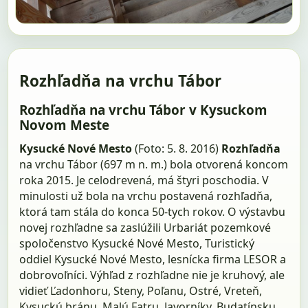
Rozhľadňa na vrchu Tábor
Rozhľadňa na vrchu Tábor v Kysuckom
Novom Meste
Kysucké Nové Mesto
(Foto: 5. 8. 2016)
Rozhľadňa
na vrchu Tábor (697 m n. m.) bola otvorená koncom
roka 2015. Je celodrevená, má štyri poschodia. V
minulosti už bola na vrchu postavená rozhľadňa,
ktorá tam stála do konca 50-tych rokov. O výstavbu
novej rozhľadne sa zaslúžili Urbariát pozemkové
spoločenstvo Kysucké Nové Mesto, Turistický
oddiel Kysucké Nové Mesto, lesnícka firma LESOR a
dobrovoľníci. Výhľad z rozhľadne nie je kruhový, ale
vidieť Ľadonhoru, Steny, Poľanu, Ostré, Vreteň,
Kysuckú bránu, Malú Fatru, Javorníky, Budatínsku