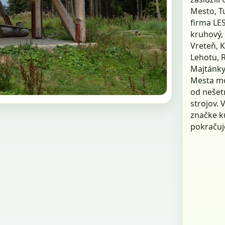
Mesto, T
firma LES
kruhový, 
Vreteň, K
Lehotu, 
Majtánky
Mesta mod
od nešet
strojov. 
značke k
pokračuj