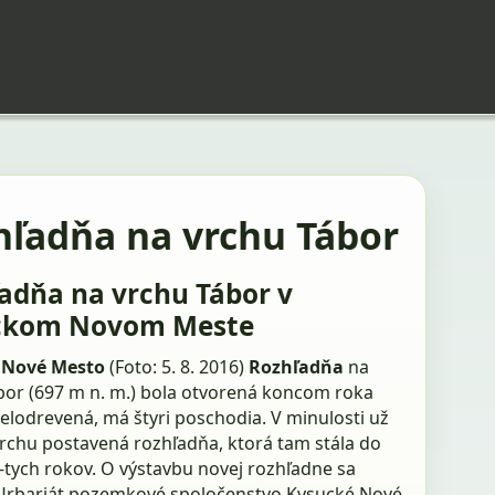
hľadňa na vrchu Tábor
adňa na vrchu Tábor v
ckom Novom Meste
 Nové Mesto
(Foto: 5. 8. 2016)
Rozhľadňa
na
bor (697 m n. m.) bola otvorená koncom roka
celodrevená, má štyri poschodia. V minulosti už
vrchu postavená rozhľadňa, ktorá tam stála do
-tych rokov. O výstavbu novej rozhľadne sa
i Urbariát pozemkové spoločenstvo Kysucké Nové