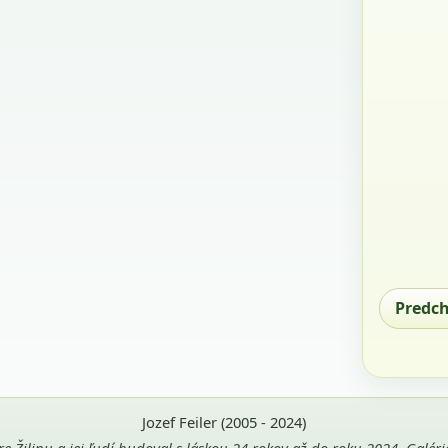
Predc
Jozef Feiler (2005 - 2024)
pre Žilinu a jej ľudí budoval s láskou 24 rokov až do roku 2024. Galé