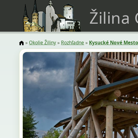
Žilina
»
Okolie Žiliny
»
Rozhľadne
»
Kysucké Nové Mest