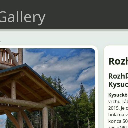
 Gallery
o
Roz
Rozhľ
Kysu
Kysucké
vrchu Tá
2015. Je 
bola na 
konca 50
zaslúžil