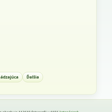
hádzajúca
Ďalšia
ria obsahuje 113619 fotografii v 6656
kategóriach
.