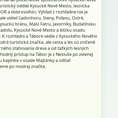
uristický oddiel Kysucké Nové Mesto, lesnícka
OR a dobrovoľníci. Výhľad z rozhľadne nie je
ale vidieť Ľadonhoru, Steny, Poľanu, Ostré,
ysuckú bránu, Malú Fatru, Javorníky, Budatínsku
Radoľu, Kysucké Nové Mesto a blízku osadu
. K rozhľadni a Tábore vedie z Kysuckého Nového
rá turistická značka, ale cesta a les sú zničené
rného sťahovania dreva a od ťažkých lesných
Vhodný prístup na Tábor je z Nesluše po zelenej
u kaplnke v osade Majtánky a odtiaľ
eme po modrej značke.