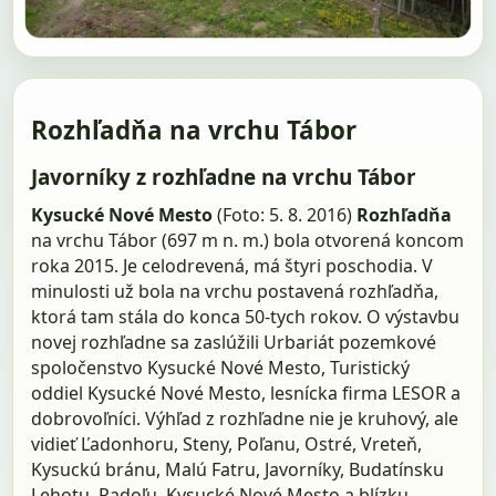
Rozhľadňa na vrchu Tábor
Javorníky z rozhľadne na vrchu Tábor
Kysucké Nové Mesto
(Foto: 5. 8. 2016)
Rozhľadňa
na vrchu Tábor (697 m n. m.) bola otvorená koncom
roka 2015. Je celodrevená, má štyri poschodia. V
minulosti už bola na vrchu postavená rozhľadňa,
ktorá tam stála do konca 50-tych rokov. O výstavbu
novej rozhľadne sa zaslúžili Urbariát pozemkové
spoločenstvo Kysucké Nové Mesto, Turistický
oddiel Kysucké Nové Mesto, lesnícka firma LESOR a
dobrovoľníci. Výhľad z rozhľadne nie je kruhový, ale
vidieť Ľadonhoru, Steny, Poľanu, Ostré, Vreteň,
Kysuckú bránu, Malú Fatru, Javorníky, Budatínsku
Lehotu, Radoľu, Kysucké Nové Mesto a blízku