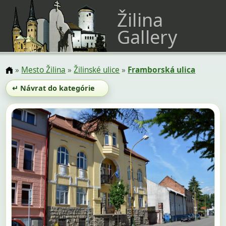
Žilina
Gallery
»
Mesto Žilina
»
Žilinské ulice
»
Framborská ulica
↵ Návrat do kategórie