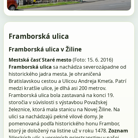
Framborská ulica
Framborská ulica v Žiline
Mestská časť Staré mesto
(Foto: 15. 6. 2016)
Framborská ulica
sa nachádza severozápadne od
historického jadra mesta. Je ohraničená
Bratislavskou cestou a Ulicou Andreja Kmeťa. Patrí
medzi kratšie ulice, je dlhá asi 200 metrov.
Framborská ulica bola zastavaná na konci 19.
storočia v súvislosti s výstavbou Považskej
železnice, ktorá mala stanicu na Novej Žiline. Na
ulici sa nachádzajú pekné vilové domy. Je
pomenovaná podľa historického honu Frambor,
ktorý je doložený na listine už v roku 1478.
Zoznam
žilinských ulíc a verejných priestranstiev v našej