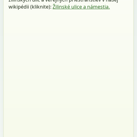
wikipédii (kliknite):
Žilinské ulice a námestia.