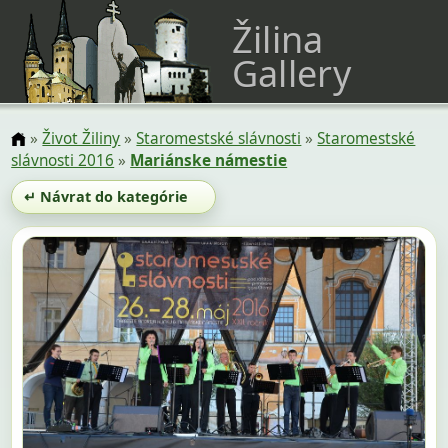
Žilina
Gallery
»
Život Žiliny
»
Staromestské slávnosti
»
Staromestské
slávnosti 2016
»
Mariánske námestie
↵ Návrat do kategórie