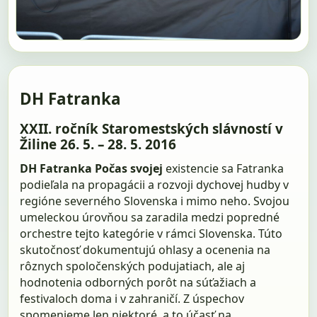
DH Fatranka
XXII. ročník Staromestských slávností v
Žiline 26. 5. – 28. 5. 2016
DH Fatranka
Počas svojej
existencie sa Fatranka
podieľala na propagácii a rozvoji dychovej hudby v
regióne severného Slovenska i mimo neho. Svojou
umeleckou úrovňou sa zaradila medzi popredné
orchestre tejto kategórie v rámci Slovenska. Túto
skutočnosť dokumentujú ohlasy a ocenenia na
rôznych spoločenských podujatiach, ale aj
hodnotenia odborných porôt na súťažiach a
festivaloch doma i v zahraničí. Z úspechov
spomenieme len niektoré, a to účasť na