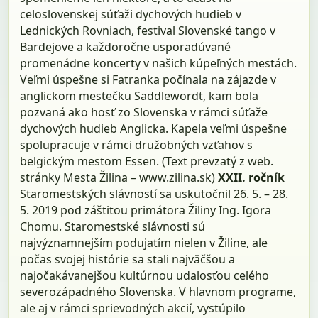
celoslovenskej súťaži dychových hudieb v
Lednických Rovniach, festival Slovenské tango v
Bardejove a každoročne usporadúvané
promenádne koncerty v našich kúpeľných mestách.
Veľmi úspešne si Fatranka počínala na zájazde v
anglickom mestečku Saddlewordt, kam bola
pozvaná ako hosť zo Slovenska v rámci súťaže
dychových hudieb Anglicka. Kapela veľmi úspešne
spolupracuje v rámci družobných vzťahov s
belgickým mestom Essen. (Text prevzatý z web.
stránky Mesta Žilina – www.zilina.sk)
XXII. ročník
Staromestských slávností sa uskutočnil 26. 5. – 28.
5. 2019 pod záštitou primátora Žiliny Ing. Igora
Chomu. Staromestské slávnosti sú
najvýznamnejším podujatím nielen v Žiline, ale
počas svojej histórie sa stali najväčšou a
najočakávanejšou kultúrnou udalosťou celého
severozápadného Slovenska. V hlavnom programe,
ale aj v rámci sprievodných akcií, vystúpilo