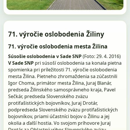
71. výročie oslobodenia Žiliny
71. výročie oslobodenia mesta Žilina
Súsošie oslobodenia v Sade SNP
(Foto: 29. 4. 2016)
V Sade SNP
pri súsoší oslobodenia sa konala pietna
spomienka pri príležitosti 71. výročie oslobodenia
mesta Žilina. Pietneho zhromaždenia sa zúčastnili
Igor Choma, primátor mesta Žilina, Juraj Blanár,
predseda Žilinského samosprávneho kraja, Pavel
Sečkár, predseda Slovenského zväzu
protifašistických bojovníkov, Juraj Drotár,
podpredseda Slovenského zväzu protifašistických
bojovníkov, priami účastníci bojov o Žilinu a jej
okolia a ďalší hostia. Vo svojom príhovore Juraj
Drotár za Oblastný výbor Slovenského zväzu