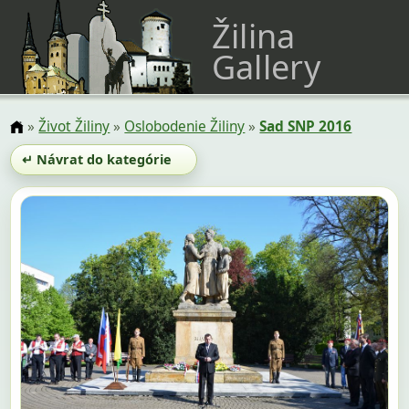
Žilina
Gallery
»
Život Žiliny
»
Oslobodenie Žiliny
»
Sad SNP 2016
↵ Návrat do kategórie