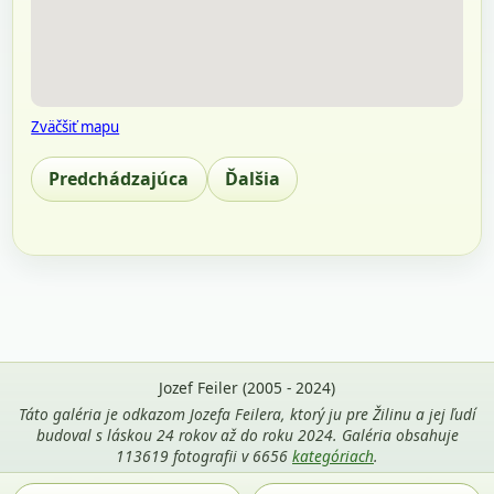
Zväčšiť mapu
Predchádzajúca
Ďalšia
Jozef Feiler (2005 - 2024)
Táto galéria je odkazom Jozefa Feilera, ktorý ju pre Žilinu a jej ľudí
budoval s láskou 24 rokov až do roku 2024. Galéria obsahuje
113619 fotografii v 6656
kategóriach
.
Použitie fotografií z tejto stránky je povolené len s uvedením