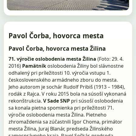
Pavol Čorba, hovorca mesta
Pavol Čorba, hovorca mesta Žilina
71. výročie oslobodenia mesta Žilina
(Foto: 29. 4.
2016)
Pamätník
oslobodenia Žiliny bol slávnostne
odhalený pri príležitosti 10. výročia vstupu 1.
československého armádneho zboru do mesta.
Jeho autorom je sochár Rudolf Pribiš (1913 – 1984),
rodák z Rajca. V roku 2015 bola na súsoší vykonaná
rekonštrukcia.
V Sade SNP
pri súsoší oslobodenia
sa konala pietna spomienka pri príležitosti 71.
výročie oslobodenia mesta Žilina. Pietneho
zhromaždenia sa zúčastnili Igor Choma, primátor
mesta Žilina, Juraj Blanár, predseda Žilinského
samosprávneho kraja, Pavel Sečkár, predseda