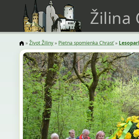
Žilina
»
Život Žiliny
»
Pietna spomienka Chrasť
»
Lesopar