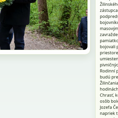
Žilinské
zástupca 
podpreds
bojovníko
masovým 
zavražde
pamiatk
bojovali
priestore
umiestení
pivničný
Rodinní p
budú pre
Žilinčani
hodinách 
Chrasť, k
osôb bolo
Jozefa Če
napriek t