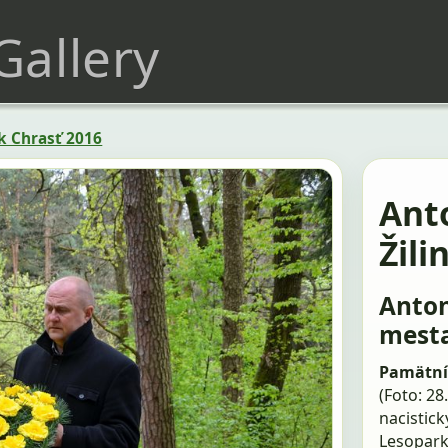
 Gallery
k Chrasť 2016
Ant
Žili
Anton
mesta
Pamätník
(Foto: 28
nacistick
Lesopark