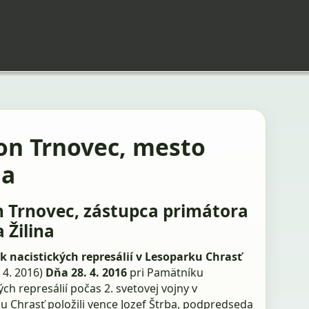
on Trnovec, mesto
na
 Trnovec, zástupca primátora
 Žilina
 nacistických represálií v Lesoparku Chrasť
. 4. 2016)
Dňa 28. 4. 2016
pri Pamätníku
ých represálií počas 2. svetovej vojny v
u Chrasť položili vence Jozef Štrba, podpredseda