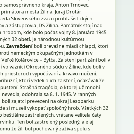
ho samosprávneho kraja, Anton Trnovec,
primátora mesta Žilina, Juraj Drotár,
eda Slovenského zväzu protifašistických
v a zástupcovia JDS Žilina. Pamätník stojí nad
hrobom, kde bolo počas vojny 8. januára 1945
ných 32 obetí. Je národnou kultúrnou
ou.
Zavraždení
boli prevažne mladí chlapci, ktorí
 proti nemeckým okupačným jednotkám v
 Veľké Kolárovice – Bytča. Zaistení partizáni boli v
 vo väznici Okresného súdu v Žiline, kde boli v
ch priestoroch vypočúvaní a krvavo mučení.
ríbuzní, ktorí vedeli o ich zaistení, očakávali že
pustení. Strašná tragédia, o ktorej už mnohí
a nevedia, odohrala sa 8. 1. 1945. V ranných
boli zajatci prevezení na okraj Lesoparku
de si museli vykopať spoločný hrob. Všetkých 32
 beštiálne zastrelených, vrátane veliteľa čaty
rvinku. Ten bol zastrelený posledný, ale aj
omu že žil, bol pochovaný zaživa spolu s