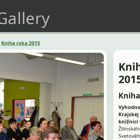
 Gallery
»
Kniha roka 2015
Kni
201
Kniha
Vyhodnot
Krajskej 
knižnici
Žilinskéh
Svetovéh