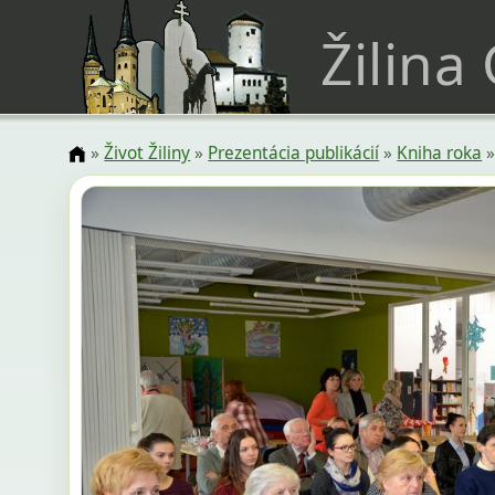
Žilina
»
Život Žiliny
»
Prezentácia publikácií
»
Kniha roka