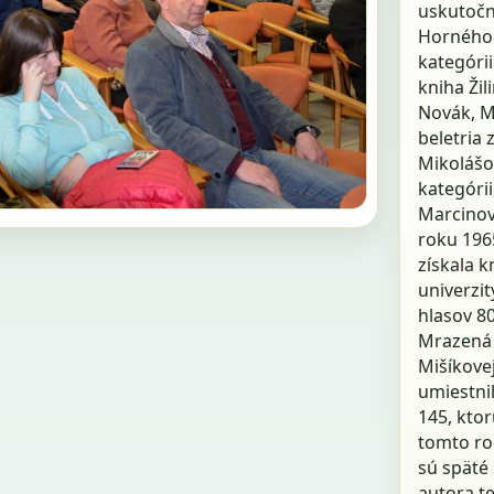
uskutočni
Horného 
kategórii
kniha Žil
Novák, Mi
beletria 
Mikolášo
kategórii
Marcinov
roku 1965
získala k
univerzit
hlasov 80
Mrazená 
Mišíkove
umiestni
145, ktor
tomto ro
sú späté
autora te