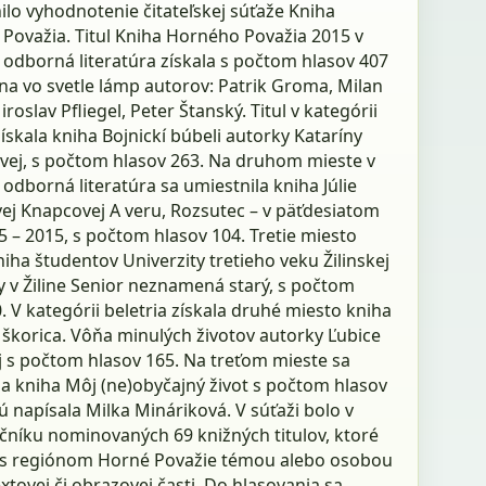
lo vyhodnotenie čitateľskej súťaže Kniha
Považia. Titul Kniha Horného Považia 2015 v
 odborná literatúra získala s počtom hlasov 407
ina vo svetle lámp autorov: Patrik Groma, Milan
roslav Pfliegel, Peter Štanský. Titul v kategórii
získala kniha Bojnickí búbeli autorky Kataríny
vej, s počtom hlasov 263. Na druhom mieste v
 odborná literatúra sa umiestnila kniha Júlie
ej Knapcovej A veru, Rozsutec – v päťdesiatom
 – 2015, s počtom hlasov 104. Tretie miesto
niha študentov Univerzity tretieho veku Žilinskej
y v Žiline Senior neznamená starý, s počtom
. V kategórii beletria získala druhé miesto kniha
škorica. Vôňa minulých životov autorky Ľubice
j s počtom hlasov 165. Na treťom mieste sa
la kniha Môj (ne)obyčajný život s počtom hlasov
ú napísala Milka Mináriková. V súťaži bolo v
čníku nominovaných 69 knižných titulov, ktoré
 s regiónom Horné Považie témou alebo osobou
xtovej či obrazovej časti. Do hlasovania sa