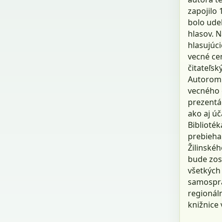
zapojilo 
bolo udel
hlasov. 
hlasujúci
vecné cen
čitateľsk
Autorom v
vecného 
prezentác
ako aj ú
Biblioték
prebieha 
Žilinskéh
bude zos
všetkých 
samosprá
regionál
knižnice v