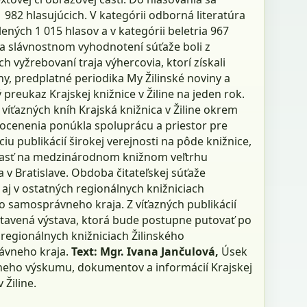
1 982 hlasujúcich. V kategórii odborná literatúra
ených 1 015 hlasov a v kategórii beletria 967
Na slávnostnom vyhodnotení súťaže boli z
ch vyžrebovaní traja výhercovia, ktorí získali
y, predplatné periodika My Žilinské noviny a
ý preukaz Krajskej knižnice v Žiline na jeden rok.
íťazných kníh Krajská knižnica v Žiline okrem
ocenenia ponúkla spoluprácu a priestor pre
iu publikácií širokej verejnosti na pôde knižnice,
časť na medzinárodnom knižnom veľtrhu
a v Bratislave. Obdoba čitateľskej súťaže
aj v ostatných regionálnych knižniciach
o samosprávneho kraja. Z víťazných publikácií
tavená výstava, ktorá bude postupne putovať po
regionálnych knižniciach Žilinského
vneho kraja.
Text: Mgr. Ivana Jančulová,
Úsek
neho výskumu, dokumentov a informácií Krajskej
 Žiline.