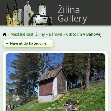
Žilina
Gallery
»
Mestské časti Žiliny
»
Bánová
»
Cintorín v Bánovej
↵ Návrat do kategórie