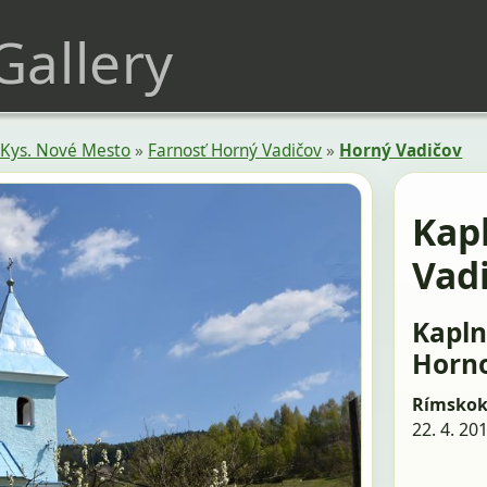
 Gallery
Kys. Nové Mesto
»
Farnosť Horný Vadičov
»
Horný Vadičov
Kap
Vad
Kapln
Horno
Rímskoka
22. 4. 20