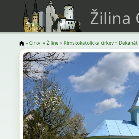
Žilina
»
Cirkvi v Žiline
»
Rímskokatolícka cirkev
»
Dekanát 