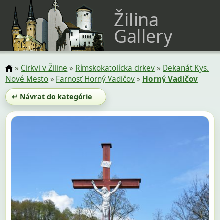
Žilina
Gallery
»
Cirkvi v Žiline
»
Rímskokatolícka cirkev
»
Dekanát Kys.
Nové Mesto
»
Farnosť Horný Vadičov
»
Horný Vadičov
↵ Návrat do kategórie