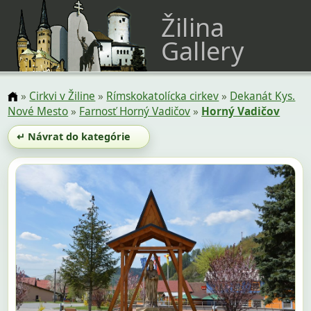
Žilina
Gallery
»
Cirkvi v Žiline
»
Rímskokatolícka cirkev
»
Dekanát Kys.
Nové Mesto
»
Farnosť Horný Vadičov
»
Horný Vadičov
↵ Návrat do kategórie