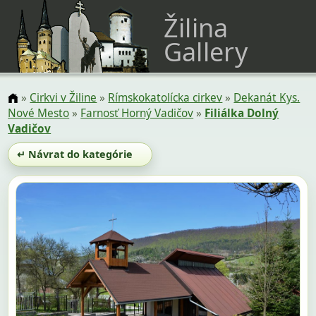
Žilina
Gallery
»
Cirkvi v Žiline
»
Rímskokatolícka cirkev
»
Dekanát Kys.
Nové Mesto
»
Farnosť Horný Vadičov
»
Filiálka Dolný
Vadičov
↵ Návrat do kategórie