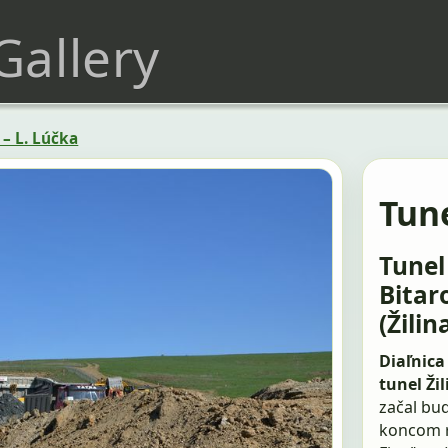
 Gallery
 – L. Lúčka
Tune
Tunel 
Bitar
(Žilin
Diaľnica
tunel Žil
začal bu
koncom r