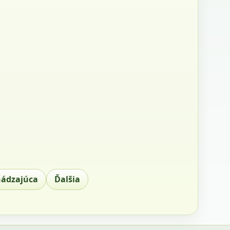
hádzajúca
Ďalšia