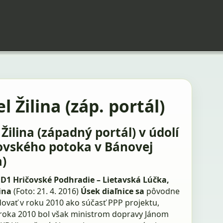
l Žilina (záp. portál)
Žilina (západný portál) v údolí
ovského potoka v Bánovej
a)
 D1 Hričovské Podhradie – Lietavská Lúčka,
ina
(Foto: 21. 4. 2016)
Úsek diaľnice sa
pôvodne
dovať v roku 2010 ako súčasť PPP projektu,
oka 2010 bol však ministrom dopravy Jánom