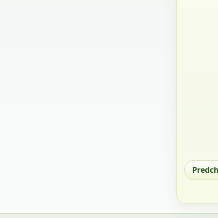
Predc