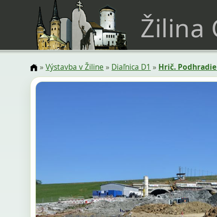
Žilina
»
Výstavba v Žiline
»
Diaľnica D1
»
Hrič. Podhradie