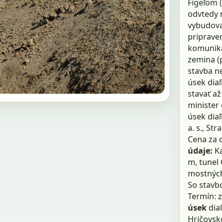
Figeľom 
odvtedy 
vybudova
pripraven
komuniká
zemina (
stavba n
úsek diaľ
stavať až
minister 
úsek diaľ
a. s., Str
Cena za d
údaje:
Ka
m, tunel 
mostných
So stavbo
Termín: 
úsek
diaľ
Hričovsk