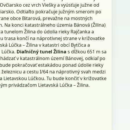
Ovčiarsko cez vrch Viešky a vyúsťuje južne od
iarsko. Odtiaľto pokračuje južným smerom po
trane obce Bitarová, prevažne na mostných
h. Na konci katastrálneho územia Bánová (Žilina)
 tunelom Žilina do údolia rieky Rajčanka a
 trasa končí na náprotivnej strane v križovatke
ská Lúčka – Žilina v katastri obcí Bytčica a
á Lúčka.
Diaľničný tunel Žilina
s dĺžkou 651 m sa
hádzať v katastrálnom území Bánovej, odkiaľ po
 bude pokračovať estakádou ponad údolie rieky
 železnicu a cestu I/64 na náprotivný svah medzi
a Lietavskou Lúčkou. Tu bude končiť v križovatke
ným privádzačom Lietavská Lúčka – Žilina.