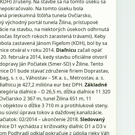
(KDH) zrušený. Na stavbe sa na tomto úseku sa
nepokračovalo. Na tomto úseku bola
ná prieskumná štôlňa tunela Ovčiarsko,
ý východný portál tunela Žilina, prístupové
cie na stavbu, na niektorých úsekoch odhrnutá
počas štyroch rokoch zarastená trávami). Keby
ebola zastavená Jánom Figeľom (KDH), bol by sa
nice otváral v roku 2014.
Diaľnicu
začali opäť
 20. februára 2014, kedy stavbu oficiálne otvoril
dopravy Ján Počiatek (Smer-SD) v Žiline. Tento
nice D1 bude stavať združenie firiem Doprastav,
abag, s. r. o., Váhostav – SK a. s., Metrostav, a. s.
iaľnicu je 427,2 milióna eur bez DPH.
Základné
tegória diaľnice – D 26,5 m, dĺžka diaľnice 11 320
Ovčiarsko 2 367 m, tunel Žilina 651 m, 11
 objektov o dĺžke 3 710 m a protihlukové steny.
u súvisí úprava tokov a dažďovej kanalizácie.
začiatok: 02/2014 – ukončenie 2018.
Sledovaný
nice D1 vychádza z križovatky diaľníc D1 a D3 v
om Podhradí odkiaľ pokračuje z údolia rieky Váh