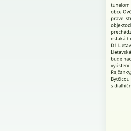
tunelom 
obce Ovč
pravej s
objektoc
prechádza
estakádou
D1 Lietav
Lietavsk
bude nac
vyústení
Rajčanky,
Bytčicou 
s diaľnič