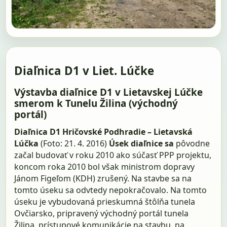
Diaľnica D1 v Liet. Lúčke
Výstavba diaľnice D1 v Lietavskej Lúčke
smerom k Tunelu Žilina (východný
portál)
Diaľnica D1 Hričovské Podhradie – Lietavská
Lúčka
(Foto: 21. 4. 2016)
Úsek diaľnice sa
pôvodne
začal budovať v roku 2010 ako súčasť PPP projektu,
koncom roka 2010 bol však ministrom dopravy
Jánom Figeľom (KDH) zrušený. Na stavbe sa na
tomto úseku sa odvtedy nepokračovalo. Na tomto
úseku je vybudovaná prieskumná štôlňa tunela
Ovčiarsko, pripravený východný portál tunela
Žilina, prístupové komunikácie na stavbu, na