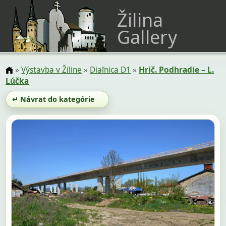
Žilina
Gallery
»
Výstavba v Žiline
»
Diaľnica D1
»
Hrič. Podhradie – L.
Lúčka
↵ Návrat do kategórie