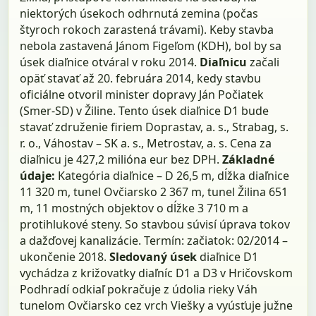
niektorých úsekoch odhrnutá zemina (počas
štyroch rokoch zarastená trávami). Keby stavba
nebola zastavená Jánom Figeľom (KDH), bol by sa
úsek diaľnice otváral v roku 2014.
Diaľnicu
začali
opäť stavať až 20. februára 2014, kedy stavbu
oficiálne otvoril minister dopravy Ján Počiatek
(Smer-SD) v Žiline. Tento úsek diaľnice D1 bude
stavať združenie firiem Doprastav, a. s., Strabag, s.
r. o., Váhostav – SK a. s., Metrostav, a. s. Cena za
diaľnicu je 427,2 milióna eur bez DPH.
Základné
údaje:
Kategória diaľnice – D 26,5 m, dĺžka diaľnice
11 320 m, tunel Ovčiarsko 2 367 m, tunel Žilina 651
m, 11 mostných objektov o dĺžke 3 710 m a
protihlukové steny. So stavbou súvisí úprava tokov
a dažďovej kanalizácie. Termín: začiatok: 02/2014 –
ukončenie 2018.
Sledovaný úsek
diaľnice D1
vychádza z križovatky diaľníc D1 a D3 v Hričovskom
Podhradí odkiaľ pokračuje z údolia rieky Váh
tunelom Ovčiarsko cez vrch Viešky a vyúsťuje južne