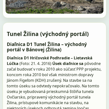
Tunel Žilina (východný portál)
Diaľnica D1 Tunel Žilina – východný
portál v Bánovej (Žilina)
Diaľnica D1 Hričovské Podhradie – Lietavská
Lúčka
(Foto: 21. 4. 2016)
Úsek diaľnice sa
pôvodne
začal budovať v roku 2010 ako súčasť PPP projektu,
koncom roka 2010 bol však ministrom dopravy
Jánom Figeľom (KDH) zrušený. Na stavbe sa na
tomto úseku sa odvtedy nepokračovalo. Na tomto
úseku je vybudovaná prieskumná štôlňa tunela
Ovčiarsko, pripravený východný portál tunela
Žilina, prístupové komunikácie na stavbu, na
niektorých úsekoch odhrnutá zemina (počas