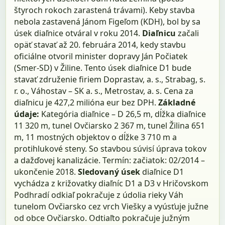
štyroch rokoch zarastená trávami). Keby stavba
nebola zastavená Jánom Figeľom (KDH), bol by sa
úsek diaľnice otváral v roku 2014.
Diaľnicu
začali
opäť stavať až 20. februára 2014, kedy stavbu
oficiálne otvoril minister dopravy Ján Počiatek
(Smer-SD) v Žiline. Tento úsek diaľnice D1 bude
stavať združenie firiem Doprastav, a. s., Strabag, s.
r. o., Váhostav – SK a. s., Metrostav, a. s. Cena za
diaľnicu je 427,2 milióna eur bez DPH.
Základné
údaje:
Kategória diaľnice – D 26,5 m, dĺžka diaľnice
11 320 m, tunel Ovčiarsko 2 367 m, tunel Žilina 651
m, 11 mostných objektov o dĺžke 3 710 m a
protihlukové steny. So stavbou súvisí úprava tokov
a dažďovej kanalizácie. Termín: začiatok: 02/2014 –
ukončenie 2018.
Sledovaný úsek
diaľnice D1
vychádza z križovatky diaľníc D1 a D3 v Hričovskom
Podhradí odkiaľ pokračuje z údolia rieky Váh
tunelom Ovčiarsko cez vrch Viešky a vyúsťuje južne
od obce Ovčiarsko. Odtiaľto pokračuje južným