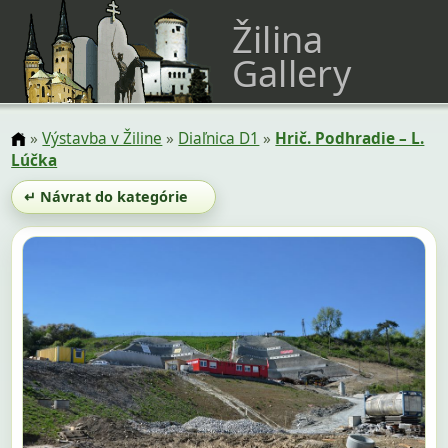
Žilina
Gallery
»
Výstavba v Žiline
»
Diaľnica D1
»
Hrič. Podhradie – L.
Lúčka
↵ Návrat do kategórie