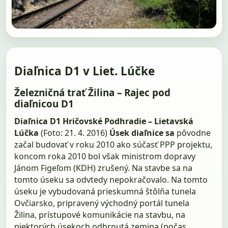
Diaľnica D1 v Liet. Lúčke
Železničná trať Žilina – Rajec pod
diaľnicou D1
Diaľnica D1 Hričovské Podhradie – Lietavská
Lúčka
(Foto: 21. 4. 2016)
Úsek diaľnice sa
pôvodne
začal budovať v roku 2010 ako súčasť PPP projektu,
koncom roka 2010 bol však ministrom dopravy
Jánom Figeľom (KDH) zrušený. Na stavbe sa na
tomto úseku sa odvtedy nepokračovalo. Na tomto
úseku je vybudovaná prieskumná štôlňa tunela
Ovčiarsko, pripravený východný portál tunela
Žilina, prístupové komunikácie na stavbu, na
niektorých úsekoch odhrnutá zemina (počas