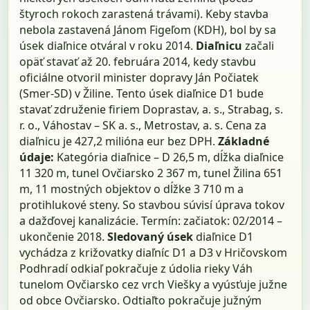
štyroch rokoch zarastená trávami). Keby stavba
nebola zastavená Jánom Figeľom (KDH), bol by sa
úsek diaľnice otváral v roku 2014.
Diaľnicu
začali
opäť stavať až 20. februára 2014, kedy stavbu
oficiálne otvoril minister dopravy Ján Počiatek
(Smer-SD) v Žiline. Tento úsek diaľnice D1 bude
stavať združenie firiem Doprastav, a. s., Strabag, s.
r. o., Váhostav – SK a. s., Metrostav, a. s. Cena za
diaľnicu je 427,2 milióna eur bez DPH.
Základné
údaje:
Kategória diaľnice – D 26,5 m, dĺžka diaľnice
11 320 m, tunel Ovčiarsko 2 367 m, tunel Žilina 651
m, 11 mostných objektov o dĺžke 3 710 m a
protihlukové steny. So stavbou súvisí úprava tokov
a dažďovej kanalizácie. Termín: začiatok: 02/2014 –
ukončenie 2018.
Sledovaný úsek
diaľnice D1
vychádza z križovatky diaľníc D1 a D3 v Hričovskom
Podhradí odkiaľ pokračuje z údolia rieky Váh
tunelom Ovčiarsko cez vrch Viešky a vyúsťuje južne
od obce Ovčiarsko. Odtiaľto pokračuje južným