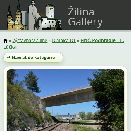
Žilina
Gallery
»
Výstavba v Žiline
»
Diaľnica D1
»
Hrič. Podhradie – L.
Lúčka
↵ Návrat do kategórie