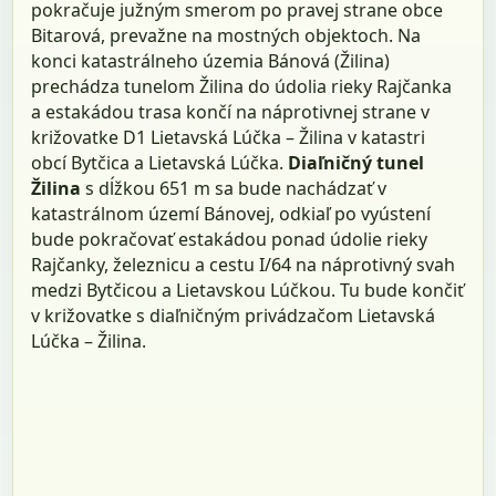
pokračuje južným smerom po pravej strane obce
Bitarová, prevažne na mostných objektoch. Na
konci katastrálneho územia Bánová (Žilina)
prechádza tunelom Žilina do údolia rieky Rajčanka
a estakádou trasa končí na náprotivnej strane v
križovatke D1 Lietavská Lúčka – Žilina v katastri
obcí Bytčica a Lietavská Lúčka.
Diaľničný tunel
Žilina
s dĺžkou 651 m sa bude nachádzať v
katastrálnom území Bánovej, odkiaľ po vyústení
bude pokračovať estakádou ponad údolie rieky
Rajčanky, železnicu a cestu I/64 na náprotivný svah
medzi Bytčicou a Lietavskou Lúčkou. Tu bude končiť
v križovatke s diaľničným privádzačom Lietavská
Lúčka – Žilina.