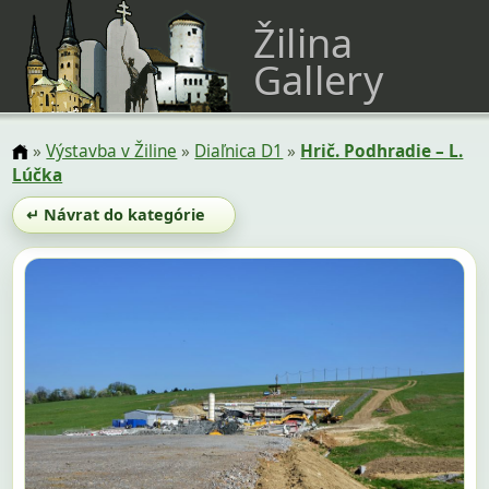
Žilina
Gallery
»
Výstavba v Žiline
»
Diaľnica D1
»
Hrič. Podhradie – L.
Lúčka
↵ Návrat do kategórie