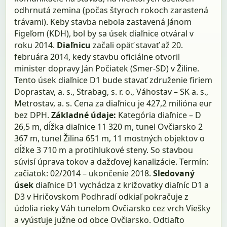
odhrnutá zemina (počas štyroch rokoch zarastená
trávami). Keby stavba nebola zastavená Jánom
Figeľom (KDH), bol by sa úsek diaľnice otváral v
roku 2014.
Diaľnicu
začali opäť stavať až 20.
februára 2014, kedy stavbu oficiálne otvoril
minister dopravy Ján Počiatek (Smer-SD) v Žiline.
Tento úsek diaľnice D1 bude stavať združenie firiem
Doprastav, a. s., Strabag, s. r. o., Váhostav – SK a. s.,
Metrostav, a. s. Cena za diaľnicu je 427,2 milióna eur
bez DPH.
Základné údaje:
Kategória diaľnice – D
26,5 m, dĺžka diaľnice 11 320 m, tunel Ovčiarsko 2
367 m, tunel Žilina 651 m, 11 mostných objektov o
dĺžke 3 710 m a protihlukové steny. So stavbou
súvisí úprava tokov a dažďovej kanalizácie. Termín:
začiatok: 02/2014 – ukončenie 2018.
Sledovaný
úsek
diaľnice D1 vychádza z križovatky diaľníc D1 a
D3 v Hričovskom Podhradí odkiaľ pokračuje z
údolia rieky Váh tunelom Ovčiarsko cez vrch Viešky
a vyúsťuje južne od obce Ovčiarsko. Odtiaľto