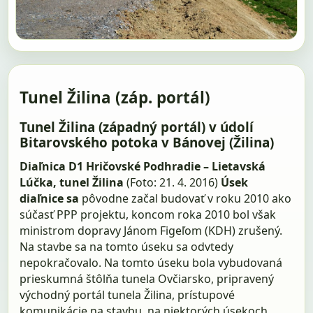
Tunel Žilina (záp. portál)
Tunel Žilina (západný portál) v údolí
Bitarovského potoka v Bánovej (Žilina)
Diaľnica D1 Hričovské Podhradie – Lietavská
Lúčka, tunel Žilina
(Foto: 21. 4. 2016)
Úsek
diaľnice sa
pôvodne začal budovať v roku 2010 ako
súčasť PPP projektu, koncom roka 2010 bol však
ministrom dopravy Jánom Figeľom (KDH) zrušený.
Na stavbe sa na tomto úseku sa odvtedy
nepokračovalo. Na tomto úseku bola vybudovaná
prieskumná štôlňa tunela Ovčiarsko, pripravený
východný portál tunela Žilina, prístupové
komunikácie na stavbu, na niektorých úsekoch