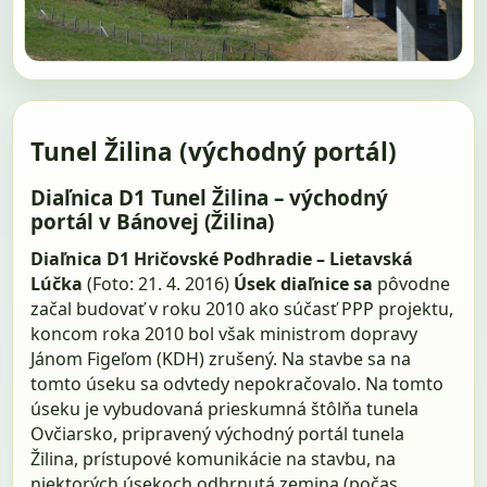
Tunel Žilina (východný portál)
Diaľnica D1 Tunel Žilina – východný
portál v Bánovej (Žilina)
Diaľnica D1 Hričovské Podhradie – Lietavská
Lúčka
(Foto: 21. 4. 2016)
Úsek diaľnice sa
pôvodne
začal budovať v roku 2010 ako súčasť PPP projektu,
koncom roka 2010 bol však ministrom dopravy
Jánom Figeľom (KDH) zrušený. Na stavbe sa na
tomto úseku sa odvtedy nepokračovalo. Na tomto
úseku je vybudovaná prieskumná štôlňa tunela
Ovčiarsko, pripravený východný portál tunela
Žilina, prístupové komunikácie na stavbu, na
niektorých úsekoch odhrnutá zemina (počas