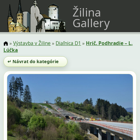
Žilina
Gallery
»
Výstavba v Žiline
»
Diaľnica D1
»
Hrič. Podhradie – L.
Lúčka
↵ Návrat do kategórie