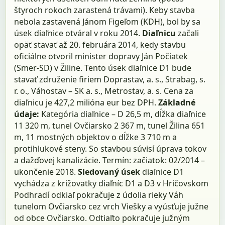
štyroch rokoch zarastená trávami). Keby stavba
nebola zastavená Jánom Figeľom (KDH), bol by sa
úsek diaľnice otváral v roku 2014.
Diaľnicu
začali
opäť stavať až 20. februára 2014, kedy stavbu
oficiálne otvoril minister dopravy Ján Počiatek
(Smer-SD) v Žiline. Tento úsek diaľnice D1 bude
stavať združenie firiem Doprastav, a. s., Strabag, s.
r. o., Váhostav – SK a. s., Metrostav, a. s. Cena za
diaľnicu je 427,2 milióna eur bez DPH.
Základné
údaje:
Kategória diaľnice – D 26,5 m, dĺžka diaľnice
11 320 m, tunel Ovčiarsko 2 367 m, tunel Žilina 651
m, 11 mostných objektov o dĺžke 3 710 m a
protihlukové steny. So stavbou súvisí úprava tokov
a dažďovej kanalizácie. Termín: začiatok: 02/2014 –
ukončenie 2018.
Sledovaný úsek
diaľnice D1
vychádza z križovatky diaľníc D1 a D3 v Hričovskom
Podhradí odkiaľ pokračuje z údolia rieky Váh
tunelom Ovčiarsko cez vrch Viešky a vyúsťuje južne
od obce Ovčiarsko. Odtiaľto pokračuje južným