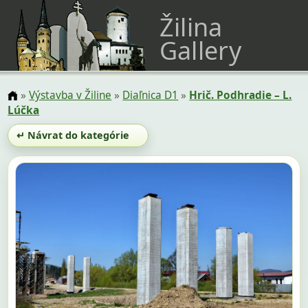
Žilina
Gallery
»
Výstavba v Žiline
»
Diaľnica D1
»
Hrič. Podhradie – L.
Lúčka
↵ Návrat do kategórie