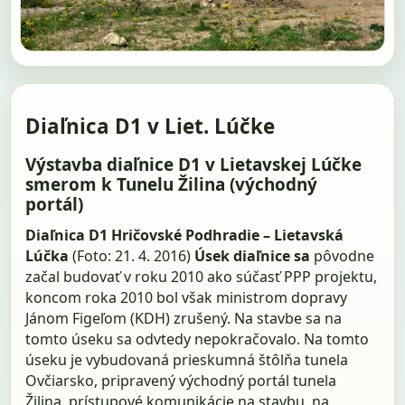
Diaľnica D1 v Liet. Lúčke
Výstavba diaľnice D1 v Lietavskej Lúčke
smerom k Tunelu Žilina (východný
portál)
Diaľnica D1 Hričovské Podhradie – Lietavská
Lúčka
(Foto: 21. 4. 2016)
Úsek diaľnice sa
pôvodne
začal budovať v roku 2010 ako súčasť PPP projektu,
koncom roka 2010 bol však ministrom dopravy
Jánom Figeľom (KDH) zrušený. Na stavbe sa na
tomto úseku sa odvtedy nepokračovalo. Na tomto
úseku je vybudovaná prieskumná štôlňa tunela
Ovčiarsko, pripravený východný portál tunela
Žilina, prístupové komunikácie na stavbu, na