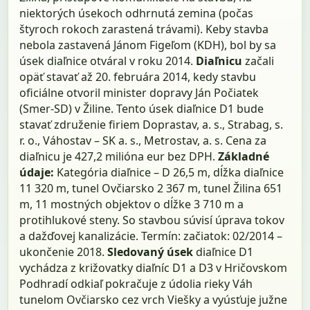
niektorých úsekoch odhrnutá zemina (počas
štyroch rokoch zarastená trávami). Keby stavba
nebola zastavená Jánom Figeľom (KDH), bol by sa
úsek diaľnice otváral v roku 2014.
Diaľnicu
začali
opäť stavať až 20. februára 2014, kedy stavbu
oficiálne otvoril minister dopravy Ján Počiatek
(Smer-SD) v Žiline. Tento úsek diaľnice D1 bude
stavať združenie firiem Doprastav, a. s., Strabag, s.
r. o., Váhostav – SK a. s., Metrostav, a. s. Cena za
diaľnicu je 427,2 milióna eur bez DPH.
Základné
údaje:
Kategória diaľnice – D 26,5 m, dĺžka diaľnice
11 320 m, tunel Ovčiarsko 2 367 m, tunel Žilina 651
m, 11 mostných objektov o dĺžke 3 710 m a
protihlukové steny. So stavbou súvisí úprava tokov
a dažďovej kanalizácie. Termín: začiatok: 02/2014 –
ukončenie 2018.
Sledovaný úsek
diaľnice D1
vychádza z križovatky diaľníc D1 a D3 v Hričovskom
Podhradí odkiaľ pokračuje z údolia rieky Váh
tunelom Ovčiarsko cez vrch Viešky a vyúsťuje južne