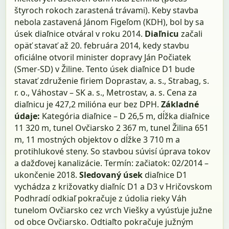
štyroch rokoch zarastená trávami). Keby stavba
nebola zastavená Jánom Figeľom (KDH), bol by sa
úsek diaľnice otváral v roku 2014.
Diaľnicu
začali
opäť stavať až 20. februára 2014, kedy stavbu
oficiálne otvoril minister dopravy Ján Počiatek
(Smer-SD) v Žiline. Tento úsek diaľnice D1 bude
stavať združenie firiem Doprastav, a. s., Strabag, s.
r. o., Váhostav – SK a. s., Metrostav, a. s. Cena za
diaľnicu je 427,2 milióna eur bez DPH.
Základné
údaje:
Kategória diaľnice – D 26,5 m, dĺžka diaľnice
11 320 m, tunel Ovčiarsko 2 367 m, tunel Žilina 651
m, 11 mostných objektov o dĺžke 3 710 m a
protihlukové steny. So stavbou súvisí úprava tokov
a dažďovej kanalizácie. Termín: začiatok: 02/2014 –
ukončenie 2018.
Sledovaný úsek
diaľnice D1
vychádza z križovatky diaľníc D1 a D3 v Hričovskom
Podhradí odkiaľ pokračuje z údolia rieky Váh
tunelom Ovčiarsko cez vrch Viešky a vyúsťuje južne
od obce Ovčiarsko. Odtiaľto pokračuje južným