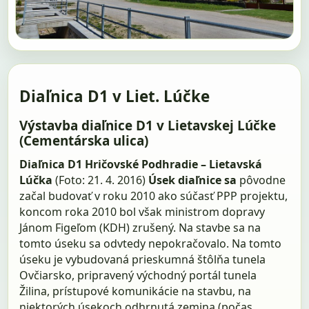
Diaľnica D1 v Liet. Lúčke
Výstavba diaľnice D1 v Lietavskej Lúčke
(Cementárska ulica)
Diaľnica D1 Hričovské Podhradie – Lietavská
Lúčka
(Foto: 21. 4. 2016)
Úsek diaľnice sa
pôvodne
začal budovať v roku 2010 ako súčasť PPP projektu,
koncom roka 2010 bol však ministrom dopravy
Jánom Figeľom (KDH) zrušený. Na stavbe sa na
tomto úseku sa odvtedy nepokračovalo. Na tomto
úseku je vybudovaná prieskumná štôlňa tunela
Ovčiarsko, pripravený východný portál tunela
Žilina, prístupové komunikácie na stavbu, na
niektorých úsekoch odhrnutá zemina (počas