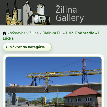
Žilina
Gallery
»
Výstavba v Žiline
»
Diaľnica D1
»
Hrič. Podhradie – L.
Lúčka
↵ Návrat do kategórie