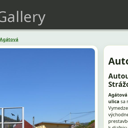
 Gallery
Agátová
Aut
Autou
Stráž
Agátová 
ulica
sa 
Vymedzen
východne
prestavbe
k diaľnic