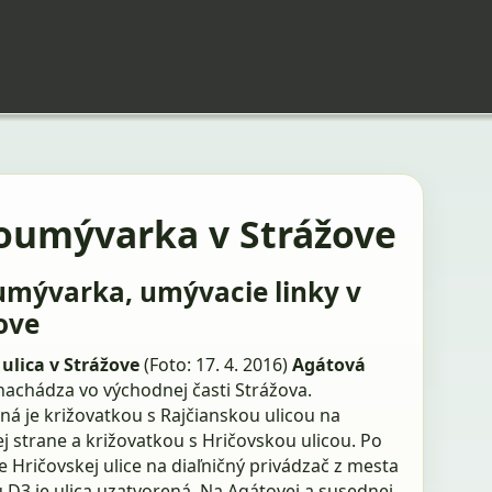
oumývarka v Strážove
mývarka, umývacie linky v
ove
ulica v Strážove
(Foto: 17. 4. 2016)
Agátová
nachádza vo východnej časti Strážova.
á je križovatkou s Rajčianskou ulicou na
j strane a križovatkou s Hričovskou ulicou. Po
 Hričovskej ulice na diaľničný privádzač z mesta
u D3 je ulica uzatvorená. Na Agátovej a susednej