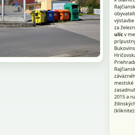
Rajčians
obyvateľ
výstavbe 
za želez
ulíc
v me
prípustný
Bukovinsk
Hričovská
Priehradn
Rajčians
záväznéh
mestské č
zasadnutí
2015 a n
žilinskýc
(kliknite)