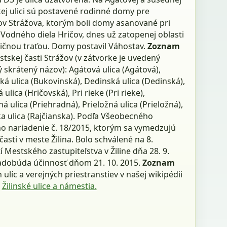
kej ulici sú postavené rodinné domy pre
ov Strážova, ktorým boli domy asanované pri
Vodného diela Hričov, dnes už zatopenej oblasti
ničnou traťou. Domy postavil Váhostav.
Zoznam
stskej časti Strážov (v zátvorke je uvedený
 skrátený názov): Agátová ulica (Agátová),
á ulica (Bukovinská), Dedinská ulica (Dedinská),
 ulica (Hričovská), Pri rieke (Pri rieke),
á ulica (Priehradná), Prieložná ulica (Prieložná),
ka ulica (Rajčianska). Podľa Všeobecného
o nariadenie č. 18/2015, ktorým sa vymedzujú
asti v meste Žilina. Bolo schválené na 8.
 Mestského zastupiteľstva v Žiline dňa 28. 9.
adobúda účinnosť dňom 21. 10. 2015.
Zoznam
h ulíc a verejných priestranstiev v našej wikipédii
:
Žilinské ulice a námestia.