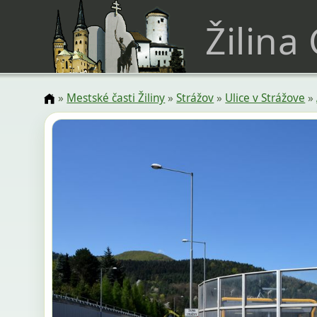
Žilina
»
Mestské časti Žiliny
»
Strážov
»
Ulice v Strážove
»