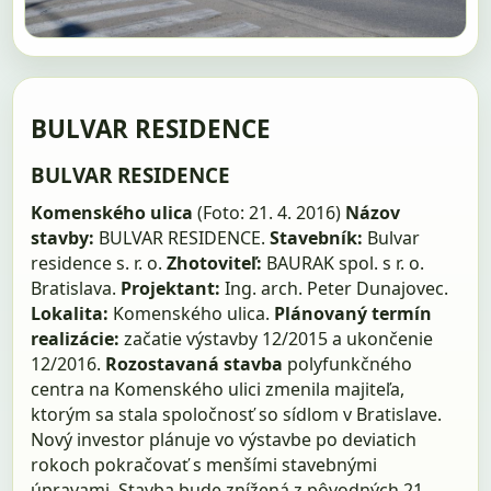
BULVAR RESIDENCE
BULVAR RESIDENCE
Komenského ulica
(Foto: 21. 4. 2016)
Názov
stavby:
BULVAR RESIDENCE.
Stavebník:
Bulvar
residence s. r. o.
Zhotoviteľ:
BAURAK spol. s r. o.
Bratislava.
Projektant:
Ing. arch. Peter Dunajovec.
Lokalita:
Komenského ulica.
Plánovaný termín
realizácie:
začatie výstavby 12/2015 a ukončenie
12/2016.
Rozostavaná stavba
polyfunkčného
centra na Komenského ulici zmenila majiteľa,
ktorým sa stala spoločnosť so sídlom v Bratislave.
Nový investor plánuje vo výstavbe po deviatich
rokoch pokračovať s menšími stavebnými
úpravami. Stavba bude znížená z pôvodných 21