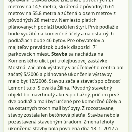
metrov na 14,5 metra, skrátená z pôvodných 61
metrov na 55,8 metra a zúžená o osem metrov z
pôvodných 28 metrov. Namiesto piatich
plánovaných podlaží budú len štyri. Prvé podlažie
bude využité na komerčné účely a na ostatných
podlažiach bude 46 bytov. Pre obyvateľov a
majiteľov prevádzok bude k dispozícii 71
parkovacích miest.
Stavba
sa nachádza na
Komenského ulici, pri trolejbusovej zastávke
Mostná. Začiatok výstavby viacúčelového centra bol
začatý 5/2006 a plánované ukončenie výstavby
malo byť 12/2006. Stavbu začala stavať spoločnosť
Lemont s.r.o. Slovakia Žilina. Pôvodný stavebný
objekt bol navrhnutý ako 5‑podlažný, pričom prvé
dve podlažia mali byť určené pre komerčné účely a
na ostatných troch mali byť byty. Z rozostavanej
stavby zostala len betónová platňa. Stavba nebola
pozastavená stavebným úradom. Zmena lehoty
ukončenia stavby bola povolená dňa 18. 1. 2012 a