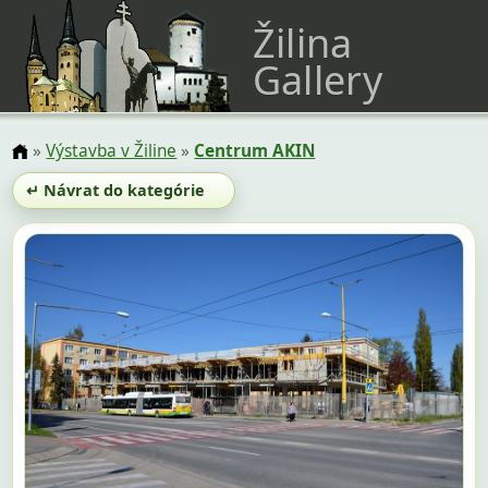
Žilina
Gallery
»
Výstavba v Žiline
»
Centrum AKIN
↵ Návrat do kategórie