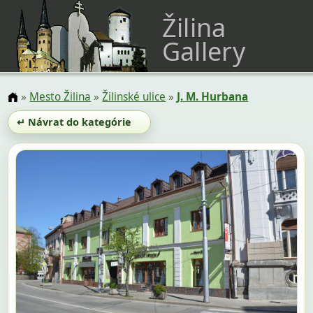
Žilina
Gallery
»
Mesto Žilina
»
Žilinské ulice
»
J. M. Hurbana
↵ Návrat do kategórie