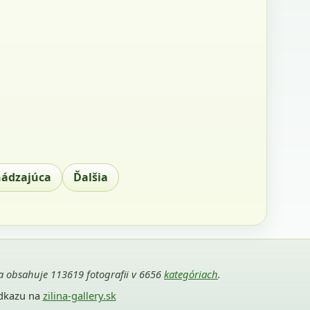
hádzajúca
Ďalšia
ria obsahuje 113619 fotografii v 6656
kategóriach
.
odkazu na
zilina-gallery.sk