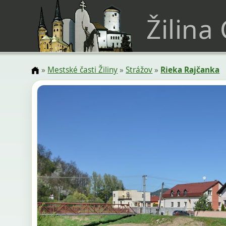
Žilina
»
Mestské časti Žiliny
»
Strážov
»
Rieka Rajčanka