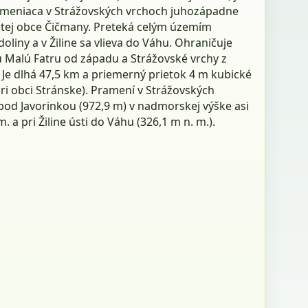
ameniaca v Strážovských vrchoch juhozápadne
itej obce Čičmany. Preteká celým územím
doliny a v Žiline sa vlieva do Váhu. Ohraničuje
 Malú Fatru od západu a Strážovské vrchy z
 Je dlhá 47,5 km a priemerný prietok 4 m kubické
pri obci Stránske). Pramení v Strážovských
pod Javorinkou (972,9 m) v nadmorskej výške asi
. a pri Žiline ústi do Váhu (326,1 m n. m.).