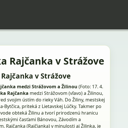
ka Rajčanka v Strážove
 Rajčanka v Strážove
jčanka medzi Strážovom a Žilinou
(Foto: 17. 4.
eka Rajčanka
medzi Strážovom (vľavo) a Žilinou,
ed svojim ústím do rieky Váh. Do Žiliny, mestskej
ina-Bytčica, priteká z Lietavskej Lúčky. Takmer po
vode obteká Žilinu a tvorí prirodzenú hranicu
stskými časťami Bánovou, Závodím a
. Rajčanka (Rajčianka) v minulosti aj Žilinka, je