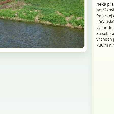
rieka pr
od rázov
Rajeckej 
Lúčanskú
východu.
za sek. (
vrchoch 
780 m n.m