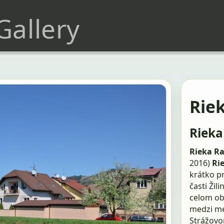
 Gallery
Rie
Rieka
Rieka Ra
2016)
Ri
krátko pr
časti Žil
celom ob
medzi me
Strážovom