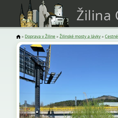
Žilina
»
Doprava v Žiline
»
Žilinské mosty a lávky
»
Cestné