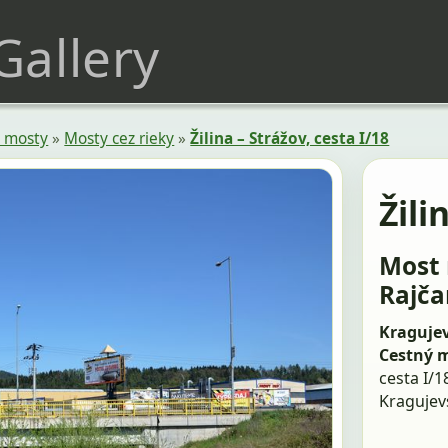
 Gallery
 mosty
»
Mosty cez rieky
»
Žilina – Strážov, cesta I/18
Žili
Most 
Rajča
Kragujev
Cestný 
cesta I/1
Kragujev