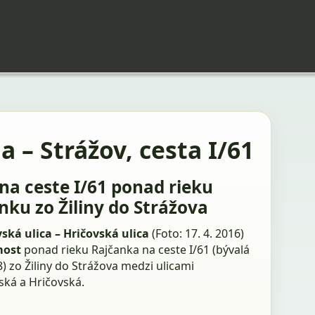
na – Strážov, cesta I/61
na ceste I/61 ponad rieku
nku zo Žiliny do Strážova
ská ulica – Hričovská ulica
(Foto: 17. 4. 2016)
most
ponad rieku Rajčanka na ceste I/61 (bývalá
8) zo Žiliny do Strážova medzi ulicami
ská a Hričovská.