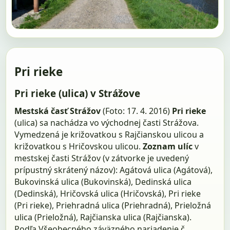
Pri rieke
Pri rieke (ulica) v Strážove
Mestská časť Strážov
(Foto: 17. 4. 2016)
Pri rieke
(ulica) sa nachádza vo východnej časti Strážova.
Vymedzená je križovatkou s Rajčianskou ulicou a
križovatkou s Hričovskou ulicou.
Zoznam ulíc
v
mestskej časti Strážov (v zátvorke je uvedený
prípustný skrátený názov): Agátová ulica (Agátová),
Bukovinská ulica (Bukovinská), Dedinská ulica
(Dedinská), Hričovská ulica (Hričovská), Pri rieke
(Pri rieke), Priehradná ulica (Priehradná), Prieložná
ulica (Prieložná), Rajčianska ulica (Rajčianska).
Podľa Všeobecného záväzného nariadenie č.