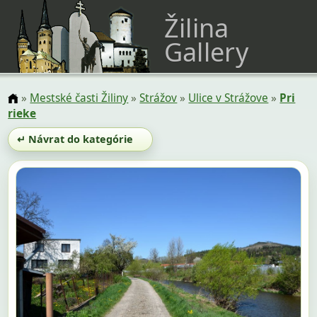
Žilina
Gallery
»
Mestské časti Žiliny
»
Strážov
»
Ulice v Strážove
»
Pri
rieke
↵ Návrat do kategórie