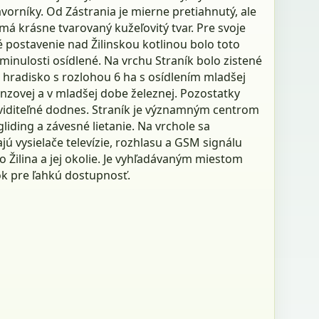
avorníky. Od Zástrania je mierne pretiahnutý, ale
 má krásne tvarovaný kužeľovitý tvar. Pre svoje
 postavenie nad Žilinskou kotlinou bolo toto
minulosti osídlené. Na vrchu Straník bolo zistené
 hradisko s rozlohou 6 ha s osídlením mladšej
nzovej a v mladšej dobe železnej. Pozostatky
 viditeľné dodnes. Straník je významným centrom
liding a závesné lietanie. Na vrchole sa
ú vysielače televízie, rozhlasu a GSM signálu
 Žilina a jej okolie. Je vyhľadávaným miestom
k pre ľahkú dostupnosť.