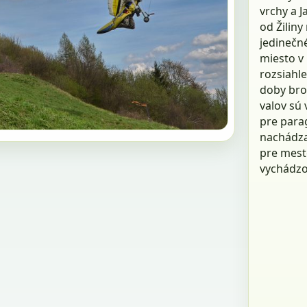
vrchy a J
od Žiliny
jedinečné
miesto v 
rozsiahle
doby bro
valov sú
pre parag
nachádzaj
pre mesto
vychádzo