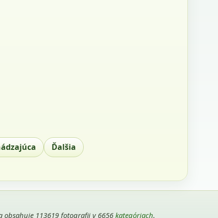
hádzajúca
Ďalšia
ria obsahuje 113619 fotografii v 6656
kategóriach
.