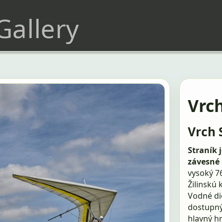
 Gallery
Vrch
Vrch 
Straník 
závesné 
vysoký 7
Žilinskú 
Vodné die
dostupný
hlavný hr