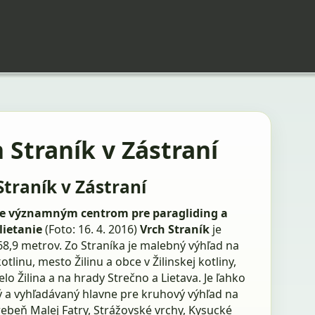
 Straník v Zástraní
Straník v Zástraní
je významným centrom pre paragliding a
lietanie
(Foto: 16. 4. 2016)
Vrch Straník
je
68,9 metrov. Zo Straníka je malebný výhľad na
kotlinu, mesto Žilinu a obce v Žilinskej kotliny,
lo Žilina a na hrady Strečno a Lietava. Je ľahko
 a vyhľadávaný hlavne pre kruhový výhľad na
ebeň Malej Fatry, Strážovské vrchy, Kysucké