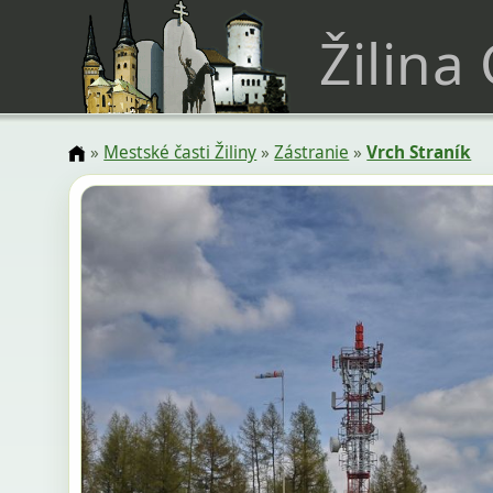
Žilina
»
Mestské časti Žiliny
»
Zástranie
»
Vrch Straník