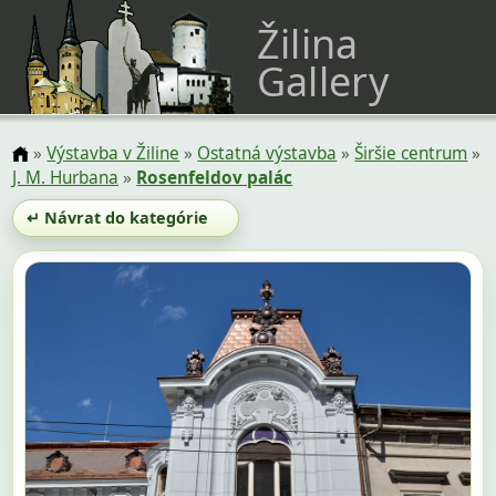
Žilina
Gallery
»
Výstavba v Žiline
»
Ostatná výstavba
»
Širšie centrum
»
J. M. Hurbana
»
Rosenfeldov palác
↵ Návrat do kategórie