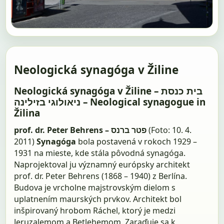
Neologická synagóga v Žiline
Neologická synagóga v Žiline – בית כנסת
ניאולוגי בזילינה – Neological synagogue in
Žilina
prof. dr. Peter Behrens – פטר ברנס
(Foto: 10. 4.
2011)
Synagóga
bola postavená v rokoch 1929 –
1931 na mieste, kde stála pôvodná synagóga.
Naprojektoval ju významný európsky architekt
prof. dr. Peter Behrens (1868 – 1940) z Berlína.
Budova je vrcholne majstrovským dielom s
uplatnením maurských prvkov. Architekt bol
inšpirovaný hrobom Ráchel, ktorý je medzi
Jeruzalemom a Betlehemom. Zaraďuje sa k