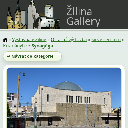
Žilina
Gallery
»
Výstavba v Žiline
»
Ostatná výstavba
»
Širšie centrum
»
Kuzmányho
»
Synagóga
↵ Návrat do kategórie