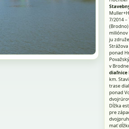
Stavebn
Muller+He
7/2014 –
(Brodno)
miliónov 
ju združ
Strážova
ponad Hr
Považský
v Brodne,
diaľnice
km. Stavi
trase di
ponad Vo
dvojrúro
Dĺžka es
pre zápa
dvojpruh
mať dĺžk