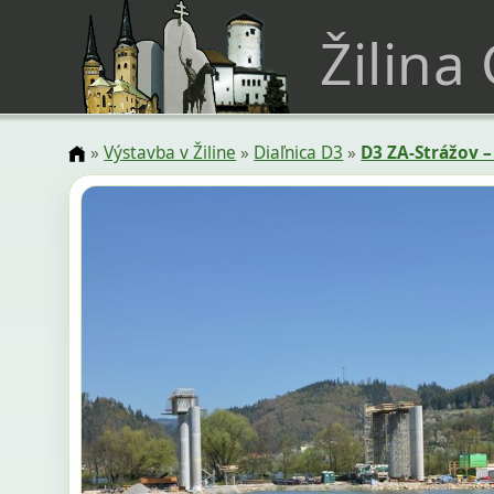
Žilina
»
Výstavba v Žiline
»
Diaľnica D3
»
D3 ZA-Strážov 