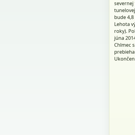
severnej 
tunelove
bude 4,8
Lehota vý
roky). P
júna 2014
Chlmec s
prebieha
Ukončeni