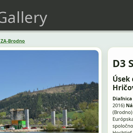
 Gallery
– ZA-Brodno
D3 
Úsek 
Hričo
Diaľnica 
2016)
Ná
(Brodno)
Európska
spoločnos
Hochtief