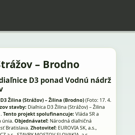
Strážov – Brodno
diaľnice D3 ponad Vodnú nádrž
v
D3 Žilina (Strážov) – Žilina (Brodno)
(Foto: 17. 4.
zov stavby:
Diaľnica D3 Žilina (Strážov) – Žilina
 .
Tento projekt spolufinancuje:
Vláda SR a
 únia.
Objednávateľ:
Národná diaľničná
ť Bratislava.
Zhotoviteľ:
EUROVIA SK, a.s.,
 CZ a.s., STAVBY MOSTOV SLOVAKIA, a.s.