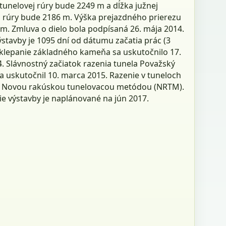
tunelovej rúry bude 2249 m a dĺžka južnej
j rúry bude 2186 m. Výška prejazdného prierezu
 m. Zmluva o dielo bola podpísaná 26. mája 2014.
stavby je 1095 dní od dátumu začatia prác (3
oklepanie základného kameňa sa uskutočnilo 17.
. Slávnostný začiatok razenia tunela Považský
a uskutočnil 10. marca 2015. Razenie v tuneloch
 Novou rakúskou tunelovacou metódou (NRTM).
e výstavby je naplánované na jún 2017.