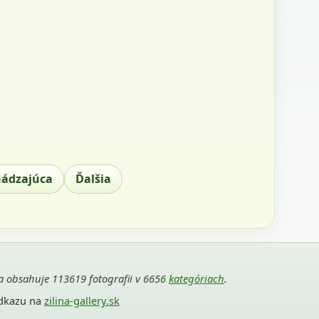
hádzajúca
Ďalšia
ria obsahuje 113619 fotografii v 6656
kategóriach
.
odkazu na
zilina-gallery.sk