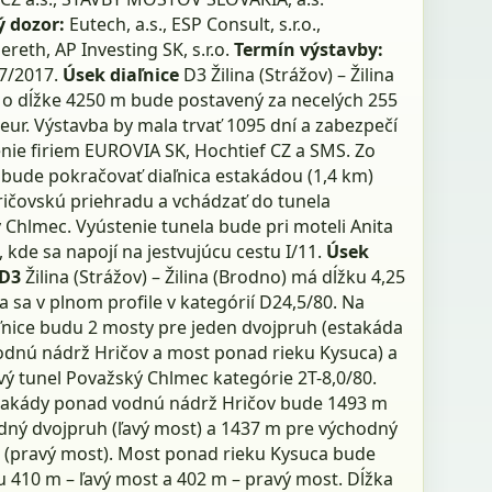
ý dozor:
Eutech, a.s., ESP Consult, s.r.o.,
reth, AP Investing SK, s.r.o.
Termín výstavby:
 7/2017.
Úsek diaľnice
D3 Žilina (Strážov) – Žilina
 o dĺžke 4250 m bude postavený za necelých 255
eur. Výstavba by mala trvať 1095 dní a zabezpečí
enie firiem EUROVIA SK, Hochtief CZ a SMS. Zo
 bude pokračovať diaľnica estakádou (1,4 km)
ičovskú priehradu a vchádzať do tunela
 Chlmec. Vyústenie tunela bude pri moteli Anita
 kde sa napojí na jestvujúcu cestu I/11.
Úsek
 D3
Žilina (Strážov) – Žilina (Brodno) má dĺžku 4,25
a sa v plnom profile v kategórií D24,5/80. Na
aľnice budu 2 mosty pre jeden dvojpruh (estakáda
dnú nádrž Hričov a most ponad rieku Kysuca) a
vý tunel Považský Chlmec kategórie 2T-8,0/80.
takády ponad vodnú nádrž Hričov bude 1493 m
dný dvojpruh (ľavý most) a 1437 m pre východný
 (pravý most). Most ponad rieku Kysuca bude
u 410 m – ľavý most a 402 m – pravý most. Dĺžka