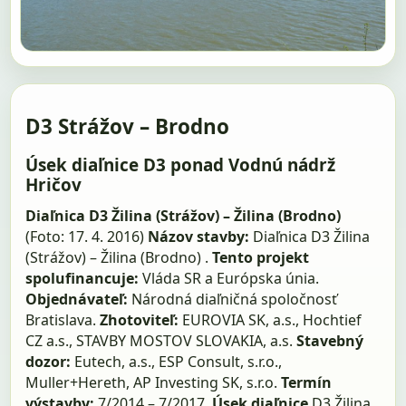
D3 Strážov – Brodno
Úsek diaľnice D3 ponad Vodnú nádrž
Hričov
Diaľnica D3 Žilina (Strážov) – Žilina (Brodno)
(Foto: 17. 4. 2016)
Názov stavby:
Diaľnica D3 Žilina
(Strážov) – Žilina (Brodno) .
Tento projekt
spolufinancuje:
Vláda SR a Európska únia.
Objednávateľ:
Národná diaľničná spoločnosť
Bratislava.
Zhotoviteľ:
EUROVIA SK, a.s., Hochtief
CZ a.s., STAVBY MOSTOV SLOVAKIA, a.s.
Stavebný
dozor:
Eutech, a.s., ESP Consult, s.r.o.,
Muller+Hereth, AP Investing SK, s.r.o.
Termín
výstavby:
7/2014 – 7/2017.
Úsek diaľnice
D3 Žilina