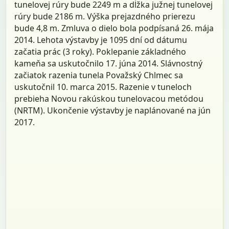
tunelovej rúry bude 2249 m a dĺžka južnej tunelovej
rúry bude 2186 m. Výška prejazdného prierezu
bude 4,8 m. Zmluva o dielo bola podpísaná 26. mája
2014. Lehota výstavby je 1095 dní od dátumu
začatia prác (3 roky). Poklepanie základného
kameňa sa uskutočnilo 17. júna 2014. Slávnostný
začiatok razenia tunela Považský Chlmec sa
uskutočnil 10. marca 2015. Razenie v tuneloch
prebieha Novou rakúskou tunelovacou metódou
(NRTM). Ukončenie výstavby je naplánované na jún
2017.