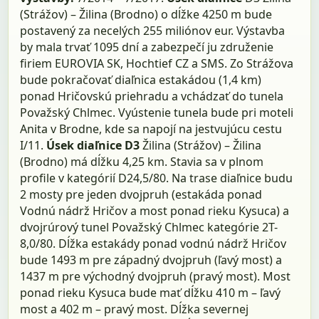
(Strážov) – Žilina (Brodno) o dĺžke 4250 m bude
postavený za necelých 255 miliónov eur. Výstavba
by mala trvať 1095 dní a zabezpečí ju združenie
firiem EUROVIA SK, Hochtief CZ a SMS. Zo Strážova
bude pokračovať diaľnica estakádou (1,4 km)
ponad Hričovskú priehradu a vchádzať do tunela
Považský Chlmec. Vyústenie tunela bude pri moteli
Anita v Brodne, kde sa napojí na jestvujúcu cestu
I/11.
Úsek diaľnice D3
Žilina (Strážov) – Žilina
(Brodno) má dĺžku 4,25 km. Stavia sa v plnom
profile v kategórií D24,5/80. Na trase diaľnice budu
2 mosty pre jeden dvojpruh (estakáda ponad
Vodnú nádrž Hričov a most ponad rieku Kysuca) a
dvojrúrový tunel Považský Chlmec kategórie 2T-
8,0/80. Dĺžka estakády ponad vodnú nádrž Hričov
bude 1493 m pre západný dvojpruh (ľavý most) a
1437 m pre východný dvojpruh (pravý most). Most
ponad rieku Kysuca bude mať dĺžku 410 m – ľavý
most a 402 m – pravý most. Dĺžka severnej